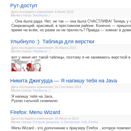
Рут-доступ
Дата последнего изменения: 6 Июля 2015
Метки статьи:
Улыбнуло :)
…Она была рада. Нет, не так — она была СЧАСТЛИВА! Теперь у н
Сверкающий, красивый, в престижном районе. Конечно — пришлось
время на всём, но разве он не прелесть? Правда — комнат в доми
Улыбнуло :) Таблица для верстки
Дата последнего изменения: 30 Марта 2015
Метки статьи:
Улыбнуло :)
вот у меня нет такой таблицы, поэтому я не занимаюсь версткой в 
Никита Джигурда — Я напишу тебя на Java
Дата последнего изменения: 16 Сентября 2014
Метки статьи:
Улыбнуло :)
Я напишу тебя на Java,
Рукою сильной скомпилю
Firefox: Menu Wizard
Дата последнего изменения: 18 Августа 2014
Метки статьи:
Готовые решения
,
© Авторское
,
Soft
,
Firefox
Menu Wizard - это дополнение к браузеру Firefox , которое помо