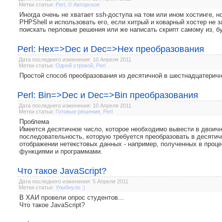
Метки статьи:
Perl
,
© Авторское
Иногда очень не хватает ssh-доступа на том или ином хостинге, н
PHPShell и использовать его, если хитрый и коварный хостер не 
поискать перловые решения или же написать скрипт самому из, бу
Perl: Hex=>Dec и Dec=>Hex преобразования
Дата последнего изменения: 10 Апреля 2011
Метки статьи:
Одной строкой
,
Perl
Простой способ преобразования из десятичной в шестнадцатеричн
Perl: Bin=>Dec и Dec=>Bin преобразования
Дата последнего изменения: 10 Апреля 2011
Метки статьи:
Готовые решения
,
Perl
Проблема
Имеется десятичное число, которое необходимо вывести в двоичн
последовательность, которую требуется преобразовать в десятичн
отображении нетекстовых данных - например, полученных в проц
функциями и программами.
Что такое JavaScript?
Дата последнего изменения: 5 Апреля 2011
Метки статьи:
Улыбнуло :)
В ХАИ провели опрос студентов...
Что такое JavaScript?