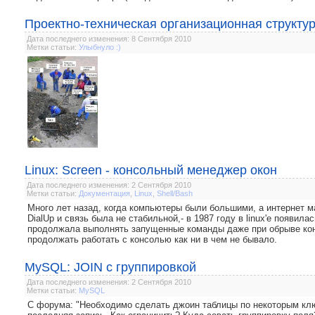
Проектно-техническая организационная структу
Дата последнего изменения: 8 Сентября 2010
Метки статьи:
Улыбнуло :)
Linux: Screen - консольный менеджер окон
Дата последнего изменения: 2 Сентября 2010
Метки статьи:
Документация
,
Linux
,
Shell/Bash
Много лет назад, когда компьютеры были большими, а интернет м
DialUp и связь была не стабильной,- в 1987 году в linux'е появил
продолжала выполнять запущенные команды даже при обрыве конн
продолжать работать с консолью как ни в чем не бывало.
MySQL: JOIN с группировкой
Дата последнего изменения: 2 Сентября 2010
Метки статьи:
MySQL
С форума: "Необходимо сделать джоин таблицы по некоторым клю