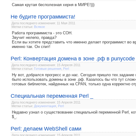
Самая крутая бесполезная херня в МИРЕ!)))
Не будите программиста!
Дата последнего изменения: 11 Мая 2011
Метки статьи:
Всякое
Работа программиста - это СОН.
Звучит нелепо, правда?
Если вы хотите представить что именно делает программист во вр
именно так. Он спит!
Perl: Конвертация домена в зоне .рф в punycode
Дата последнего изменения: 15 Апреля 2011
Метки статьи:
Готовые решения
,
Perl
Ну вот, добрался прогресс и до нас. Сегодня пришло тех.задание
было использовать домены в зоне .рф. Казалось бы что тут сложн
готовых библиотек, найденных на CPAN, только одна корректно от
Специальная переменная Perl _
Дата последнего изменения: 15 Апреля 2011
Метки статьи:
Документация
,
Perl
Недавно узнал о существовании специальной переменной Perl, кото
$_.
Perl: делаем WebShell сами
Дата последнего изменения: 15 Апреля 2011