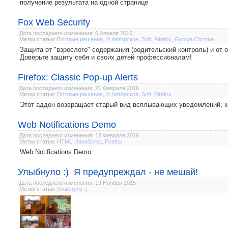
получение результата на одной странице
Fox Web Security
Дата последнего изменения: 6 Апреля 2016
Метки статьи:
Готовые решения
,
© Авторское
,
Soft
,
Firefox
,
Google Chrome
Защита от "взрослого" содержания (родительский контроль) и от 
Доверьте защиту себя и своих детей профессионалам!
Firefox: Classic Pop-up Alerts
Дата последнего изменения: 21 Февраля 2016
Метки статьи:
Готовые решения
,
© Авторское
,
Soft
,
Firefox
Этот аддон возвращает старый вид всплывающих уведомлений, как 
Web Notifications Demo
Дата последнего изменения: 18 Февраля 2016
Метки статьи:
HTML
,
JavaScript
,
Firefox
Web Notifications Demo:
Улыбнуло :) Я предупреждал - не мешай!
Дата последнего изменения: 19 Ноября 2015
Метки статьи:
Улыбнуло :)