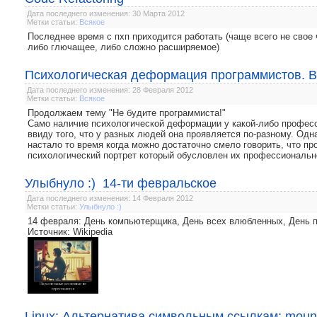
Дата последнего изменения: 30 Марта 2012
Метки статьи:
Всякое
Последнее время с пхп приходится работать (чаще всего не свое 
либо глючащее, либо сложно расширяемое)
Психологическая деформация программистов. Вз
Дата последнего изменения: 28 Февраля 2012
Метки статьи:
Всякое
Продолжаем тему "Не будите программиста!"
Само наличие психологической деформации у какой-либо професс
ввиду того, что у разных людей она проявляется по-разному. Од
настало то время когда можно достаточно смело говорить, что п
психологический портрет который обусловлен их профессиональн
Улыбнуло :) 14-ти февральское
Дата последнего изменения: 14 Февраля 2012
Метки статьи:
Улыбнуло :)
14 февраля: День компьютерщика, День всех влюбленных, День 
Источник: Wikipedia
Linux: Альтернатива символьным ссылкам: mount