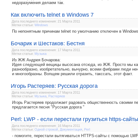
недоразумения делаем так.
Как включить telnet в Windows 7
Дата последнего изменения: 21 Марта 2011
Метки статьи:
Windows
По непонятным причинам telnet по умолчанию отключен в Windows 
Бочарик и Шестаков: Бестня
Дата последнего изменения: 17 Марта 2011
Метки статьи:
Музыка
Из ЖЖ Андрея Бочарова:
Идея следующей вещицы высосана отсюда, из ЖЖ. Просто мы как
разнообразно, изобретательно, вычурно, всеми фибрами люди нен
и многообразны. Вопщем решили отразить, такссать, этот факт.
Игорь Растеряев: Русская дорога
Дата последнего изменения: 17 Марта 2011
Метки статьи:
Музыка
,
Растеряев
Игорь Растеряев продолжает радовать общественность своими п
предлагается песня "Русская дорога "
Perl: LWP - если перестали грузиться https-сайт
Дата последнего изменения: 16 Марта 2011
Метки статьи:
Одной строкой
,
Документация
,
Perl
- помогите, перестали вытягиваться HTTPS-сайты с помощью LWP. П