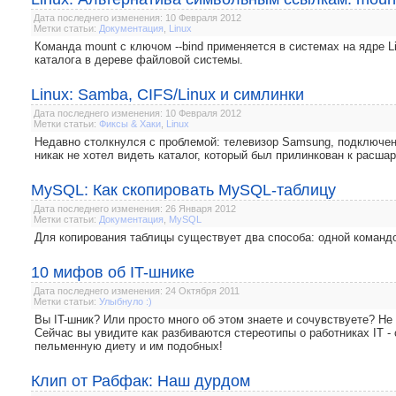
Дата последнего изменения: 10 Февраля 2012
Метки статьи:
Документация
,
Linux
Команда mount с ключом --bind применяется в системах на ядре Li
каталога в дереве файловой системы.
Linux: Samba, CIFS/Linux и симлинки
Дата последнего изменения: 10 Февраля 2012
Метки статьи:
Фиксы & Хаки
,
Linux
Недавно столкнулся с проблемой: телевизор Samsung, подключенн
никак не хотел видеть каталог, который был прилинкован к расшаре
MySQL: Как скопировать MySQL-таблицу
Дата последнего изменения: 26 Января 2012
Метки статьи:
Документация
,
MySQL
Для копирования таблицы существует два способа: одной команд
10 мифов об IT-шнике
Дата последнего изменения: 24 Октября 2011
Метки статьи:
Улыбнуло :)
Вы IT-шник? Или просто много об этом знаете и сочувствуете? Не 
Сейчас вы увидите как разбиваются стереотипы о работниках IT -
пельменную диету и им подобных!
Клип от Рабфак: Наш дурдом