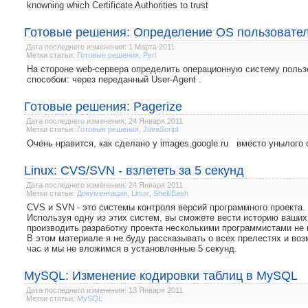
knowning which Certificate Authorities to trust
Готовые решения: Определение OS пользовате
Дата последнего изменения: 1 Марта 2011
Метки статьи:
Готовые решения
,
Perl
На стороне web-сервера определить операционную систему польз
способом: через переданный User-Agent .
Готовые решения: Pagerize
Дата последнего изменения: 24 Января 2011
Метки статьи:
Готовые решения
,
JavaScript
Очень нравится, как сделано у images.google.ru вместо унылог
Linux: CVS/SVN - взлететь за 5 секунд
Дата последнего изменения: 24 Января 2011
Метки статьи:
Документация
,
Linux
,
Shell/Bash
CVS и SVN - это системы контроля версий программного проекта.
Используя одну из этих систем, вы сможете вести историю ваших
производить разработку проекта несколькими программистами не 
В этом материале я не буду рассказывать о всех прелестях и воз
час и мы не вложимся в установленные 5 секунд.
MySQL: Изменение кодировки таблиц в MySQL
Дата последнего изменения: 13 Января 2011
Метки статьи:
MySQL