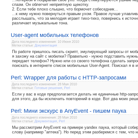
спазм. Он облегчит неприятную щекотку.
2. Если тебе плохо слышно, что бормочет собеседник...
...к нему нужно повернуться правым ухом. Правое лучше улавлив
расслышать, что за мелодия играет тихо-тихо, повернись к источ
различает музыкальные тона.
User-agent мобильных телефонов
Дата последнего изменения: 10 Июня 2010
Метки статьи:
Документация
По работе пришлось писать скрипт, эмулирующий запросы от моби
я захожу на сайт с мобилки? Правильно - нужно подставить нужный
передает телефон? Нужно или со своего телефона сделать запрос
поискать в интернете список мобильных User-Agent. Поискал я в 
Perl: Wrapper для работы с HTTP-запросами
Дата последнего изменения: 28 Мая 2010
Метки статьи:
Готовые решения
,
Perl
Если у вас в коде предполагается делать не единичные http-запр
для этого, да бы исключить повторений в коде. Вот два моих ре
Perl: Мини экскурс в AnyEvent - пишем паука
Дата последнего изменения: 28 Мая 2010
Метки статьи:
Документация
,
Perl
Мы рассмотрим AnyEvent на примере yandex паука, который собир
слову (например "аптека"). Но перед этим разберемся с тем, что 