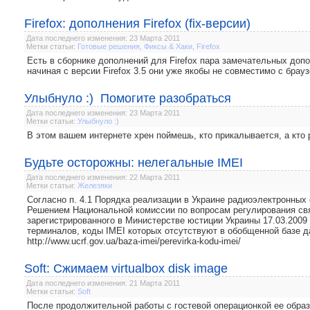
Firefox: дополнения Firefox (fix-версии)
Дата последнего изменения: 23 Марта 2011
Метки статьи:
Готовые решения
,
Фиксы & Хаки
,
Firefox
Есть в сборнике дополнений для Firefox пара замечательных допо
начиная с версии Firefox 3.5 они уже якобы не совместимо с брауз
Улыбнуло :) Помогите разобраться
Дата последнего изменения: 23 Марта 2011
Метки статьи:
Улыбнуло :)
В этом вашем интернете хрен поймешь, кто прикалывается, а кто 
Будьте осторожны: нелегальные IMEI
Дата последнего изменения: 22 Марта 2011
Метки статьи:
Железяки
Согласно п. 4.1 Порядка реализации в Украине радиоэлектронных
Решением Национальной комиссии по вопросам регулирования связ
зарегистрированного в Министерстве юстиции Украины 17.03.2009
терминалов, коды ІМЕІ которых отсутствуют в обобщенной базе д
http://www.ucrf.gov.ua/baza-imei/perevirka-kodu-imei/
Soft: Сжимаем virtualbox disk image
Дата последнего изменения: 21 Марта 2011
Метки статьи:
Soft
После продолжительной работы с гостевой операционкой ее образ