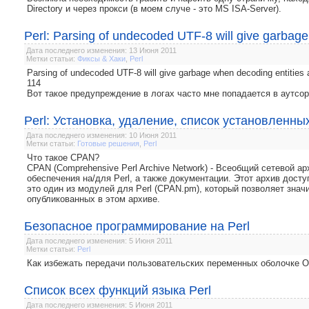
Directory и через прокси (в моем случе - это MS ISA-Server).
Perl: Parsing of undecoded UTF-8 will give garbage
Дата последнего изменения: 13 Июня 2011
Метки статьи:
Фиксы & Хаки
,
Perl
Parsing of undecoded UTF-8 will give garbage when decoding entities at
114
Вот такое предупреждение в логах часто мне попадается в аутсор
Perl: Установка, удаление, список установленн
Дата последнего изменения: 10 Июня 2011
Метки статьи:
Готовые решения
,
Perl
Что такое CPAN?
CPAN (Comprehensive Perl Archive Network) - Всеобщий сетевой а
обеспечения на/для Perl, а также документации. Этот архив доступ
это один из модулей для Perl (CPAN.pm), который позволяет знач
опубликованных в этом архиве.
Безопасное программирование на Perl
Дата последнего изменения: 5 Июня 2011
Метки статьи:
Perl
Как избежать передачи пользовательских переменных оболочке ОС
Список всех функций языка Perl
Дата последнего изменения: 5 Июня 2011