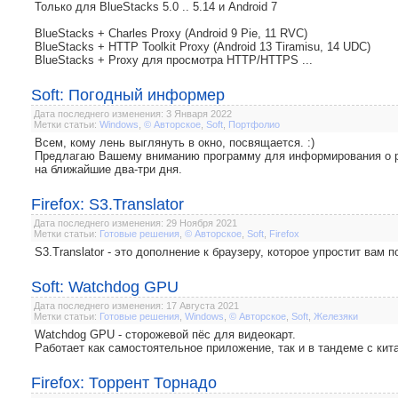
Только для BlueStacks 5.0 .. 5.14 и Android 7
BlueStacks + Charles Proxy (Android 9 Pie, 11 RVC)
BlueStacks + HTTP Toolkit Proxy (Android 13 Tiramisu, 14 UDC)
BlueStacks + Proxy для просмотра HTTP/HTTPS ...
Soft: Погодный информер
Дата последнего изменения: 3 Января 2022
Метки статьи:
Windows
,
© Авторское
,
Soft
,
Портфолио
Всем, кому лень выглянуть в окно, посвящается. :)
Предлагаю Вашему вниманию программу для информирования о ре
на ближайшие два-три дня.
Firefox: S3.Translator
Дата последнего изменения: 29 Ноября 2021
Метки статьи:
Готовые решения
,
© Авторское
,
Soft
,
Firefox
S3.Translator - это дополнение к браузеру, которое упростит вам
Soft: Watchdog GPU
Дата последнего изменения: 17 Августа 2021
Метки статьи:
Готовые решения
,
Windows
,
© Авторское
,
Soft
,
Железяки
Watchdog GPU - сторожевой пёс для видеокарт.
Работает как самостоятельное приложение, так и в тандеме с ки
Firefox: Торрент Торнадо