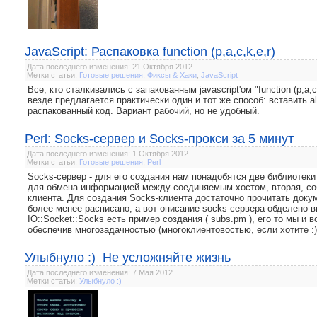
JavaScript: Распаковка function (p,a,c,k,e,r)
Дата последнего изменения: 21 Октября 2012
Метки статьи:
Готовые решения
,
Фиксы & Хаки
,
JavaScript
Все, кто сталкивались с запакованным javascript'ом "function (p,a,c
везде предлагается практически один и тот же способ: вставить a
распакованный код. Вариант рабочий, но не удобный.
Perl: Socks-сервер и Socks-прокси за 5 минут
Дата последнего изменения: 1 Октября 2012
Метки статьи:
Готовые решения
,
Perl
Socks-сервер - для его создания нам понадобятся две библиотеки и
для обмена информацией между соединяемым хостом, вторая, соб
клиента. Для создания Socks-клиента достаточно прочитать докум
более-менее расписано, а вот описание socks-сервера обделено в
IO::Socket::Socks есть пример создания ( subs.pm ), его то мы и 
обеспечив многозадачностью (многоклиентовостью, если хотите :)
Улыбнуло :) Не усложняйте жизнь
Дата последнего изменения: 7 Мая 2012
Метки статьи:
Улыбнуло :)