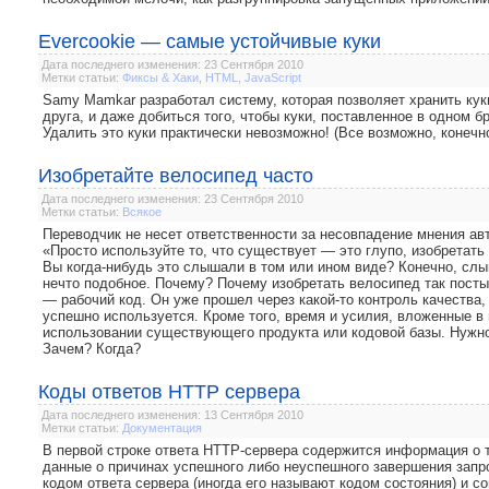
Evercookie — самые устойчивые куки
Дата последнего изменения: 23 Сентября 2010
Метки статьи:
Фиксы & Хаки
,
HTML
,
JavaScript
Samy Mamkar разработал систему, которая позволяет хранить кук
друга, и даже добиться того, чтобы куки, поставленное в одном б
Удалить это куки практически невозможно! (Все возможно, конечн
Изобретайте велосипед часто
Дата последнего изменения: 23 Сентября 2010
Метки статьи:
Всякое
Переводчик не несет ответственности за несовпадение мнения авт
«Просто используйте то, что существует — это глупо, изобретать 
Вы когда-нибудь это слышали в том или ином виде? Конечно, сл
нечто подобное. Почему? Почему изобретать велосипед так пост
— рабочий код. Он уже прошел через какой-то контроль качества
успешно используется. Кроме того, время и усилия, вложенные в 
использовании существующего продукта или кодовой базы. Нужн
Зачем? Когда?
Коды ответов HTTP сервера
Дата последнего изменения: 13 Сентября 2010
Метки статьи:
Документация
В первой строке ответа HTTP-сервера содержится информация о т
данные о причинах успешного либо неуспешного завершения запр
кодом ответа сервера (иногда его называют кодом состояния) и 