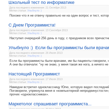
Школьный тест по информатике
Дата последнего изменения: 21 Октября 2013
Метки статьи:
Улыбнуло :)
Похоже что я не отвечу правильно ни на один вопрос и тест, кото
С Днем Программиста!
Дата последнего изменения: 13 Сентября 2013
Метки статьи:
Улыбнуло :)
Наступил очередной 256 день в году, с праздником всех причастны
Улыбнуло :) Если бы программисты были врачам
Дата последнего изменения: 26 Июля 2013
Метки статьи:
Улыбнуло :)
Если бы программисты были врачами, им бы пациенты говорили, н
А они бы отвечали: "ну не знаю, у меня такая же нога, а ничего не
Настоящий Программист
Дата последнего изменения: 17 Июля 2013
Метки статьи:
Улыбнуло :)
Намедни встретил одноклассницу Юлю, которую видел последний 
Поговорили, упрекнула меня в «компьютерной непродвинустости», 
прочих «одноклассниках».
Маркетолог спрашивает программиста...
Дата последнего изменения: 30 Мая 2013