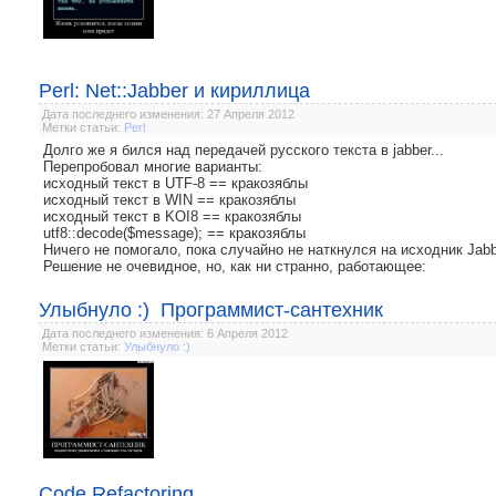
Perl: Net::Jabber и кириллица
Дата последнего изменения: 27 Апреля 2012
Метки статьи:
Perl
Долго же я бился над передачей русского текста в jabber...
Перепробовал многие варианты:
исходный текст в UTF-8 == кракозяблы
исходный текст в WIN == кракозяблы
исходный текст в KOI8 == кракозяблы
utf8::decode($message); == кракозяблы
Ничего не помогало, пока случайно не наткнулся на исходник Jabbe
Решение не очевидное, но, как ни странно, работающее:
Улыбнуло :) Программист-сантехник
Дата последнего изменения: 6 Апреля 2012
Метки статьи:
Улыбнуло :)
Code Refactoring