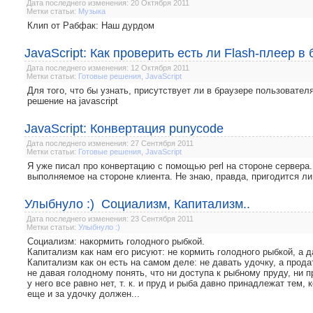
Дата последнего изменения: 20 Октября 2011
Метки статьи:
Музыка
Клип от Рабфак: Наш дурдом
JavaScript: Как проверить есть ли Flash-плеер в
Дата последнего изменения: 12 Октября 2011
Метки статьи:
Готовые решения
,
JavaScript
Для того, что бы узнать, присутствует ли в браузере пользовател
решение на javascript
JavaScript: Конвертация punycode
Дата последнего изменения: 27 Сентября 2011
Метки статьи:
Готовые решения
,
JavaScript
Я уже писал про конвертацию с помощью perl на стороне сервера. 
выполняемое на стороне клиента. Не знаю, правда, пригодится ли 
Улыбнуло :) Социализм, Капитализм..
Дата последнего изменения: 23 Сентября 2011
Метки статьи:
Улыбнуло :)
Социализм: накормить голодного рыбкой.
Капитализм как нам его рисуют: не кормить голодного рыбкой, а д
Капитализм как он есть на самом деле: не давать удочку, а продат
не давая голодному понять, что ни доступа к рыбному пруду, ни п
у него все равно нет, т. к. и пруд и рыба давно принадлежат тем, 
еще и за удочку должен...