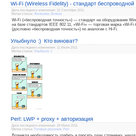
Wi-Fi (Wireless Fidelity) - стандарт беспроводной
Дата последнего изменения: 22 Сентября 2011
Метки статьи:
Железяки
,
Всякое
Wi-Fi («беспроводная точность») — стандарт на оборудование Wire
на базе стандартов IEEE 802.11, «Wi-Fi» — торговая марка «Wi-Fi A
(дословно «беспроводная точность») по аналогии с Hi-Fi.
Улыбнуло :) Кто виноват?
Дата последнего изменения: 11 Июля 2011
Метки статьи:
Улыбнуло :)
Perl: LWP + proxy + авторизация
Дата последнего изменения: 28 Июня 2011
Метки статьи:
Готовые решения
,
Perl
Возникла необходимость грабить и парсить одну страничку, наход