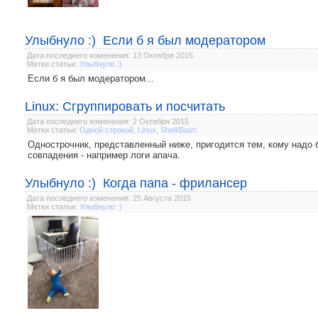
Улыбнуло :) Если б я был модератором
Дата последнего изменения: 13 Октября 2015
Метки статьи:
Улыбнуло :)
Если б я был модератором...
Linux: Сгруппировать и посчитать
Дата последнего изменения: 2 Октября 2015
Метки статьи:
Одной строкой
,
Linux
,
Shell/Bash
Однострочник, представленный ниже, пригодится тем, кому надо б
совпадения - например логи апача.
Улыбнуло :) Когда папа - фрилансер
Дата последнего изменения: 25 Августа 2015
Метки статьи:
Улыбнуло :)