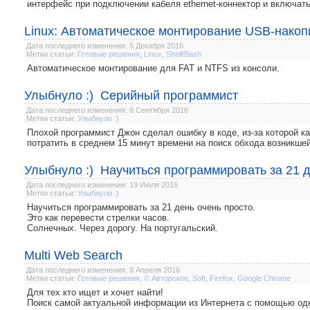
интерфейс при подключении кабеля ethernet-коннектор и включать
Linux: Автоматическое монтирование USB-накоп
Дата последнего изменения: 5 Декабря 2016
Метки статьи:
Готовые решения
,
Linux
,
Shell/Bash
Автоматическое монтирование для FAT и NTFS из консоли.
Улыбнуло :) Серийный программист
Дата последнего изменения: 8 Сентября 2016
Метки статьи:
Улыбнуло :)
Плохой программист Джон сделал ошибку в коде, из-за которой 
потратить в среднем 15 минут времени на поиск обхода возникше
Улыбнуло :) Научиться программировать за 21 д
Дата последнего изменения: 19 Июля 2016
Метки статьи:
Улыбнуло :)
Научиться программировать за 21 день очень просто.
Это как перевести стрелки часов.
Солнечных. Через дорогу. На португальский.
Multi Web Search
Дата последнего изменения: 8 Апреля 2016
Метки статьи:
Готовые решения
,
© Авторское
,
Soft
,
Firefox
,
Google Chrome
Для тех кто ищет и хочет найти!
Поиск самой актуальной информации из Интернета с помощью одн