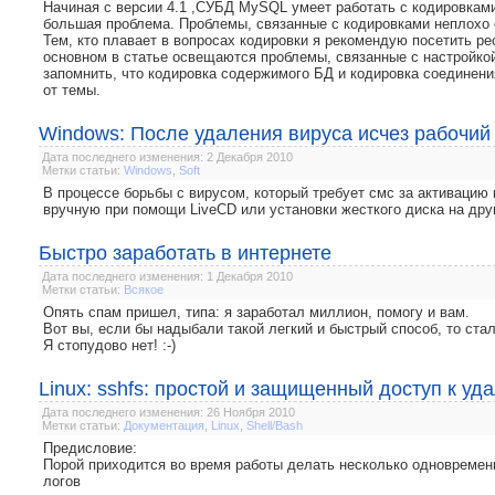
Начиная с версии 4.1 ,СУБД MySQL умеет работать с кодировками
большая проблема. Проблемы, связанные с кодировками неплохо ос
Тем, кто плавает в вопросах кодировки я рекомендую посетить ре
основном в статье освещаются проблемы, связанные с настройко
запомнить, что кодировка содержимого БД и кодировка соединени
от темы.
Windows: После удаления вируса исчез рабочий
Дата последнего изменения: 2 Декабря 2010
Метки статьи:
Windows
,
Soft
В процессе борьбы с вирусом, который требует смс за активацию
вручную при помощи LiveCD или установки жесткого диска на дру
Быстро заработать в интернете
Дата последнего изменения: 1 Декабря 2010
Метки статьи:
Всякое
Опять спам пришел, типа: я заработал миллион, помогу и вам.
Вот вы, если бы надыбали такой легкий и быстрый способ, то ста
Я стопудово нет! :-)
Linux: sshfs: простой и защищенный доступ к у
Дата последнего изменения: 26 Ноября 2010
Метки статьи:
Документация
,
Linux
,
Shell/Bash
Предисловие:
Порой приходится во время работы делать несколько одновремен
логов