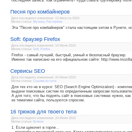
последняя запись. Как ограничить? Куда совать группировку поля
Песня про комбайнеров
Дата последнего изменения: 13 Августа 2010
Метки статьи:
Музыка
,
Растеряев
Эта "Песня про комбайнеров" стала настоящим хитом в Рунете, но
Soft: браузер Firefox
Дата последнего изменения: 14 Июля 2010
Метки статьи:
Soft
,
Firefox
Firefox - самый лучший, быстрый, умный и безопасный браузер.
Именно так написано на его официальном сайте: http://www.mozilla-e
Сервисы SEO
Дата последнего изменения: 24 Июня 2010
Метки статьи:
Ссылки из сети
Для тех кто не в курсе: SEO (Search Engine Optimization) - компл
выдачи поисковых систем по определенным запросам пользовате
А для того, что бы поднять сайт в поисковых системах нужно, ка
из тематики сайта, пользуются спросом.
16 трюков для твоего тела
Дата последнего изменения: 24 Июня 2010
Метки статьи:
Всякое
1. Если щекочет в горле...
...потереби и поцарапай свое ухо. Когда стимулируются ушные н