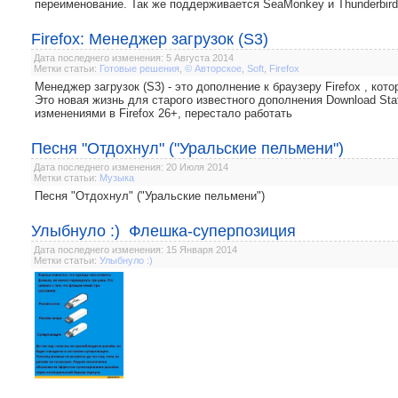
переименование. Так же поддерживается SeaMonkey и Thunderbird
Firefox: Менеджер загрузок (S3)
Дата последнего изменения: 5 Августа 2014
Метки статьи:
Готовые решения
,
© Авторское
,
Soft
,
Firefox
Менеджер загрузок (S3) - это дополнение к браузеру Firefox , ко
Это новая жизнь для старого известного дополнения Download Stat
изменениями в Firefox 26+, перестало работать
Песня "Отдохнул" ("Уральские пельмени")
Дата последнего изменения: 20 Июля 2014
Метки статьи:
Музыка
Песня "Отдохнул" ("Уральские пельмени")
Улыбнуло :) Флешка-суперпозиция
Дата последнего изменения: 15 Января 2014
Метки статьи:
Улыбнуло :)