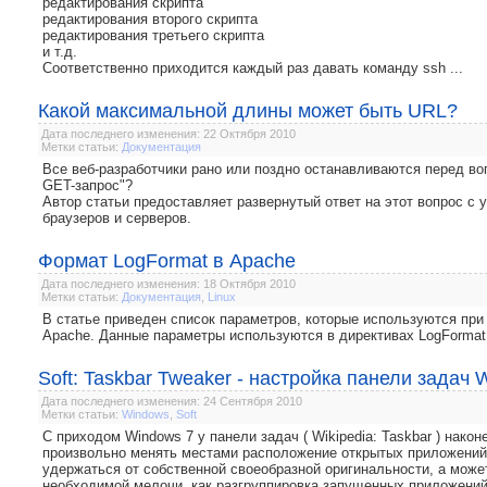
редактирования скрипта
редактирования второго скрипта
редактирования третьего скрипта
и т.д.
Соответственно приходится каждый раз давать команду ssh ...
Какой максимальной длины может быть URL?
Дата последнего изменения: 22 Октября 2010
Метки статьи:
Документация
Все веб-разработчики рано или поздно останавливаются перед во
GET-запрос"?
Автор статьи предоставляет развернутый ответ на этот вопрос с
браузеров и серверов.
Формат LogFormat в Apache
Дата последнего изменения: 18 Октября 2010
Метки статьи:
Документация
,
Linux
В статье приведен список параметров, которые используются пр
Apache. Данные параметры используются в директивах LogFormat
Soft: Taskbar Tweaker - настройка панели задач 
Дата последнего изменения: 24 Сентября 2010
Метки статьи:
Windows
,
Soft
С приходом Windows 7 у панели задач ( Wikipedia: Taskbar ) нак
произвольно менять местами расположение открытых приложений.
удержаться от собственной своеобразной оригинальности, а может
необходимой мелочи, как разгруппировка запущенных приложений