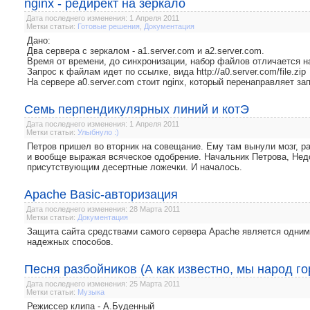
nginx - редирект на зеркало
Дата последнего изменения: 1 Апреля 2011
Метки статьи:
Готовые решения
,
Документация
Дано:
Два сервера с зеркалом - a1.server.com и a2.server.com.
Время от времени, до синхронизации, набор файлов отличается н
Запрос к файлам идет по ссылке, вида http://a0.server.com/file.zip
На сервере a0.server.com стоит nginx, который перенаправляет зап
Семь перпендикулярных линий и котЭ
Дата последнего изменения: 1 Апреля 2011
Метки статьи:
Улыбнуло :)
Петров пришел во вторник на совещание. Ему там вынули мозг, р
и вообще выражая всяческое одобрение. Начальник Петрова, Нед
присутствующим десертные ложечки. И началось.
Apache Basic-авторизация
Дата последнего изменения: 28 Марта 2011
Метки статьи:
Документация
Защита сайта средствами самого сервера Apache является одним
надежных способов.
Песня разбойников (А как известно, мы народ го
Дата последнего изменения: 25 Марта 2011
Метки статьи:
Музыка
Режиссер клипа - А.Буденный