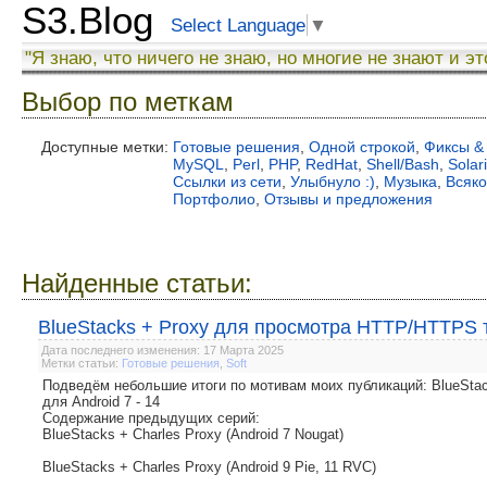
S3.Blog
Select Language
▼
"Я знаю, что ничего не знаю, но многие не знают и эт
Выбор по меткам
Доступные метки:
Готовые решения
,
Одной строкой
,
Фиксы &
MySQL
,
Perl
,
PHP
,
RedHat
,
Shell/Bash
,
Solar
Ссылки из сети
,
Улыбнуло :)
,
Музыка
,
Всяк
Портфолио
,
Отзывы и предложения
Найденные статьи:
BlueStacks + Proxy для просмотра HTTP/HTTPS тр
Дата последнего изменения: 17 Марта 2025
Метки статьи:
Готовые решения
,
Soft
Подведём небольшие итоги по мотивам моих публикаций: BlueSt
для Android 7 - 14
Содержание предыдущих серий:
BlueStacks + Charles Proxy (Android 7 Nougat)
BlueStacks + Charles Proxy (Android 9 Pie, 11 RVC)