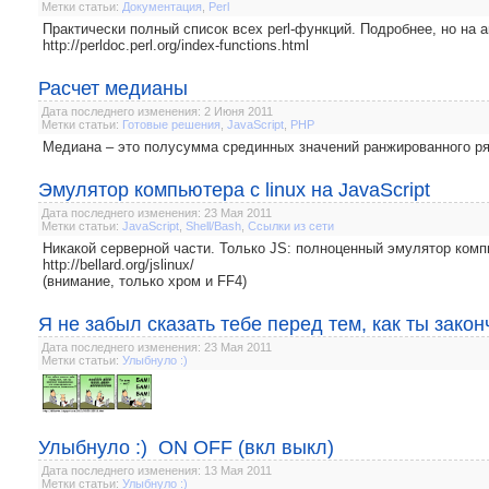
Метки статьи:
Документация
,
Perl
Практически полный список всех perl-функций. Подробнее, но на а
http://perldoc.perl.org/index-functions.html
Расчет медианы
Дата последнего изменения: 2 Июня 2011
Метки статьи:
Готовые решения
,
JavaScript
,
PHP
Медиана – это полусумма срединных значений ранжированного ря
Эмулятор компьютера с linux на JavaScript
Дата последнего изменения: 23 Мая 2011
Метки статьи:
JavaScript
,
Shell/Bash
,
Ссылки из сети
Никакой серверной части. Только JS: полноценный эмулятор комп
http://bellard.org/jslinux/
(внимание, только хром и FF4)
Я не забыл сказать тебе перед тем, как ты закон
Дата последнего изменения: 23 Мая 2011
Метки статьи:
Улыбнуло :)
Улыбнуло :) ON OFF (вкл выкл)
Дата последнего изменения: 13 Мая 2011
Метки статьи:
Улыбнуло :)