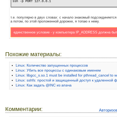
ssh -p PORT 127.0.0.1
т.е. популярно в двух словах: с начало знакомый подсоединяется
а потом, по этой проложенной дорожке, я топаю к нему.
единственное условие - у компьютера IP_ADDRESS должна быт
Похожие материалы:
Linux: Количество запущенных процессов
Linux: Убить все процессы с одинаковым именем
Linux: libgcc_s.so.1 must be installed for pthread_cancel to 
Linux: sshfs: простой и защищенный доступ к удаленной 
Linux: Как задать @INC из апача
Комментарии:
Авторизо