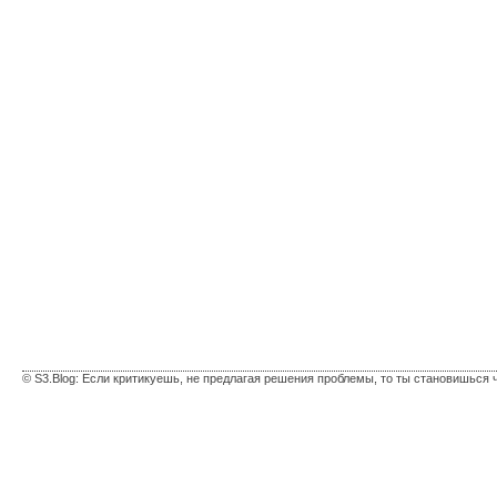
© S3.Blog: Если критикуешь, не предлагая решения проблемы, то ты становишься 