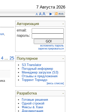
7 Августа 2026
A
►
A
A
Авторизация
-
email:
nux
,
пароль:
вспомнить пароль
зарегистрироваться
4
...
25
Популярное
-
S3.Translator
Погодный информер
Менеджер загрузок (S3)
Отзывы и предложения
Торрент Торнадо
ика
[весь список]
Разработка
-
Готовые решения
Одной строкой
Фиксы & Хаки
Документация