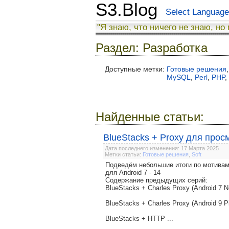
S3.Blog
Select Language
"Я знаю, что ничего не знаю, но
Раздел: Разработка
Доступные метки:
Готовые решения
,
MySQL
,
Perl
,
PHP
,
Найденные статьи:
BlueStacks + Proxy для прос
Дата последнего изменения: 17 Марта 2025
Метки статьи:
Готовые решения
,
Soft
Подведём небольшие итоги по мотивам
для Android 7 - 14
Содержание предыдущих серий:
BlueStacks + Charles Proxy (Android 7 N
BlueStacks + Charles Proxy (Android 9 P
BlueStacks + HTTP ...