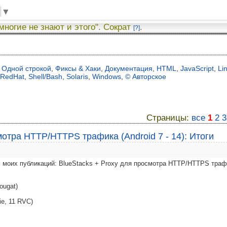
▼
 многие не знают и этого". Сократ
.
[?]
Одной строкой
,
Фиксы & Хаки
,
Документация
,
HTML
,
JavaScript
,
Li
RedHat
,
Shell/Bash
,
Solaris
,
Windows
,
© Авторское
Страницы:
все
1
2
3
мотра HTTP/HTTPS трафика (Android 7 - 14): Итоги
 моих публикаций: BlueStacks + Proxy для просмотра HTTP/HTTPS траф
ougat)
ie, 11 RVC)