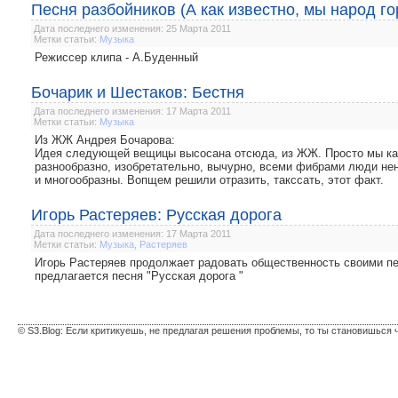
Песня разбойников (А как известно, мы народ го
Дата последнего изменения: 25 Марта 2011
Метки статьи:
Музыка
Режиссер клипа - А.Буденный
Бочарик и Шестаков: Бестня
Дата последнего изменения: 17 Марта 2011
Метки статьи:
Музыка
Из ЖЖ Андрея Бочарова:
Идея следующей вещицы высосана отсюда, из ЖЖ. Просто мы как
разнообразно, изобретательно, вычурно, всеми фибрами люди нен
и многообразны. Вопщем решили отразить, такссать, этот факт.
Игорь Растеряев: Русская дорога
Дата последнего изменения: 17 Марта 2011
Метки статьи:
Музыка
,
Растеряев
Игорь Растеряев продолжает радовать общественность своими п
предлагается песня "Русская дорога "
© S3.Blog: Если критикуешь, не предлагая решения проблемы, то ты становишься 