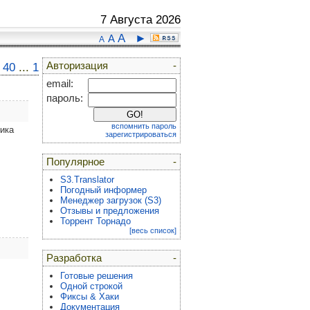
7 Августа 2026
A
►
A
A
Авторизация
-
40
...
1
email:
пароль:
вспомнить пароль
ика
зарегистрироваться
Популярное
-
S3.Translator
Погодный информер
Менеджер загрузок (S3)
Отзывы и предложения
Торрент Торнадо
[весь список]
Разработка
-
Готовые решения
Одной строкой
Фиксы & Хаки
Документация