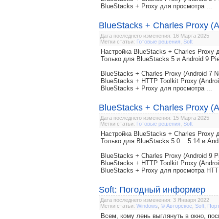
BlueStacks + Proxy для просмотра ...
BlueStacks + Charles Proxy (A
Дата последнего изменения: 16 Марта 2025
Метки статьи:
Готовые решения
,
Soft
Настройка BlueStacks + Charles Prox
Только для BlueStacks 5 и Android 9 Pi
BlueStacks + Charles Proxy (Android 7 N
BlueStacks + HTTP Toolkit Proxy (Androi
BlueStacks + Proxy для просмотра ...
BlueStacks + Charles Proxy (A
Дата последнего изменения: 15 Марта 2025
Метки статьи:
Готовые решения
,
Soft
Настройка BlueStacks + Charles Prox
Только для BlueStacks 5.0 .. 5.14 и And
BlueStacks + Charles Proxy (Android 9 P
BlueStacks + HTTP Toolkit Proxy (Androi
BlueStacks + Proxy для просмотра HTT
Soft: Погодный информер
Дата последнего изменения: 3 Января 2022
Метки статьи:
Windows
,
© Авторское
,
Soft
,
Пор
Всем, кому лень выглянуть в окно, пос