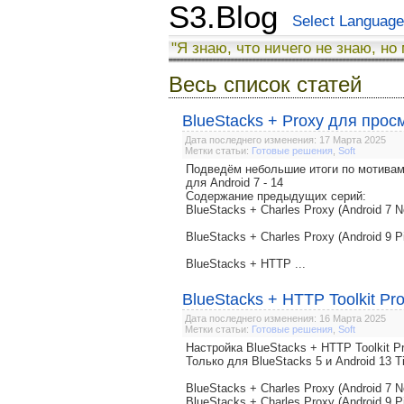
S3.Blog
Select Language
"Я знаю, что ничего не знаю, но
Весь список статей
BlueStacks + Proxy для прос
Дата последнего изменения: 17 Марта 2025
Метки статьи:
Готовые решения
,
Soft
Подведём небольшие итоги по мотивам
для Android 7 - 14
Содержание предыдущих серий:
BlueStacks + Charles Proxy (Android 7 N
BlueStacks + Charles Proxy (Android 9 P
BlueStacks + HTTP ...
BlueStacks + HTTP Toolkit Pro
Дата последнего изменения: 16 Марта 2025
Метки статьи:
Готовые решения
,
Soft
Настройка BlueStacks + HTTP Toolkit
Только для BlueStacks 5 и Android 13 T
BlueStacks + Charles Proxy (Android 7 N
BlueStacks + Charles Proxy (Android 9 P