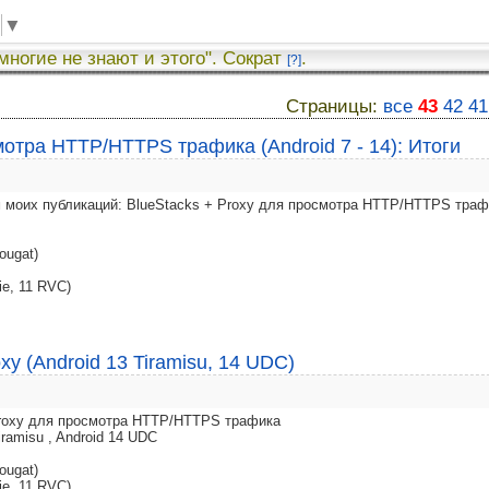
▼
 многие не знают и этого". Сократ
.
[?]
Страницы:
все
43
42
41
мотра HTTP/HTTPS трафика (Android 7 - 14): Итоги
 моих публикаций: BlueStacks + Proxy для просмотра HTTP/HTTPS траф
ougat)
ie, 11 RVC)
xy (Android 13 Tiramisu, 14 UDC)
 Proxy для просмотра HTTP/HTTPS трафика
iramisu , Android 14 UDC
ougat)
ie, 11 RVC)