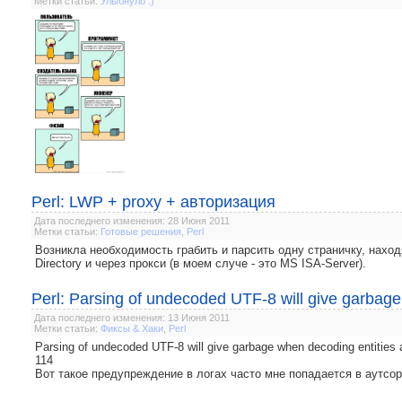
Метки статьи:
Улыбнуло :)
Perl: LWP + proxy + авторизация
Дата последнего изменения: 28 Июня 2011
Метки статьи:
Готовые решения
,
Perl
Возникла необходимость грабить и парсить одну страничку, наход
Directory и через прокси (в моем случе - это MS ISA-Server).
Perl: Parsing of undecoded UTF-8 will give garbage
Дата последнего изменения: 13 Июня 2011
Метки статьи:
Фиксы & Хаки
,
Perl
Parsing of undecoded UTF-8 will give garbage when decoding entities at
114
Вот такое предупреждение в логах часто мне попадается в аутсор