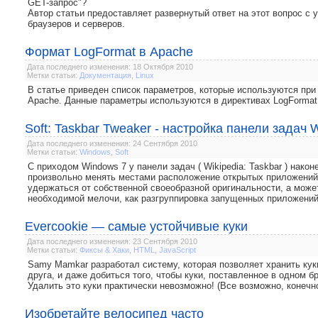
GET-запрос"?
Автор статьи предоставляет развернутый ответ на этот вопрос с
браузеров и серверов.
Формат LogFormat в Apache
Дата последнего изменения: 18 Октября 2010
Метки статьи:
Документация
,
Linux
В статье приведен список параметров, которые используются пр
Apache. Данные параметры используются в директивах LogFormat
Soft: Taskbar Tweaker - настройка панели задач 
Дата последнего изменения: 24 Сентября 2010
Метки статьи:
Windows
,
Soft
С приходом Windows 7 у панели задач ( Wikipedia: Taskbar ) нак
произвольно менять местами расположение открытых приложений.
удержаться от собственной своеобразной оригинальности, а может
необходимой мелочи, как разгруппировка запущенных приложений
Evercookie — самые устойчивые куки
Дата последнего изменения: 23 Сентября 2010
Метки статьи:
Фиксы & Хаки
,
HTML
,
JavaScript
Samy Mamkar разработал систему, которая позволяет хранить кук
друга, и даже добиться того, чтобы куки, поставленное в одном б
Удалить это куки практически невозможно! (Все возможно, конечн
Изобретайте велосипед часто