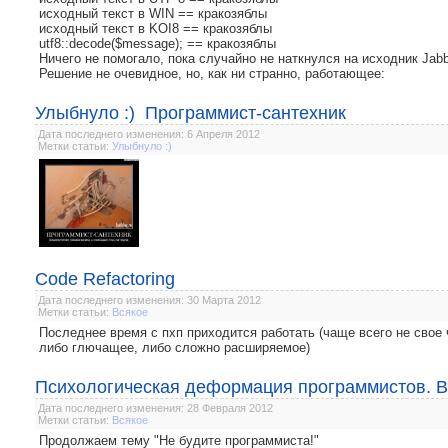
исходный текст в WIN == кракозяблы
исходный текст в KOI8 == кракозяблы
utf8::decode($message); == кракозяблы
Ничего не помогало, пока случайно не наткнулся на исходник Jabbe
Решение не очевидное, но, как ни странно, работающее:
Улыбнуло :) Программист-сантехник
Дата последнего изменения: 6 Апреля 2012
Метки статьи:
Улыбнуло :)
Code Refactoring
Дата последнего изменения: 30 Марта 2012
Метки статьи:
Всякое
Последнее время с пхп приходится работать (чаще всего не свое 
либо глючащее, либо сложно расширяемое)
Психологическая деформация программистов. Вз
Дата последнего изменения: 28 Февраля 2012
Метки статьи:
Всякое
Продолжаем тему "Не будите программиста!"