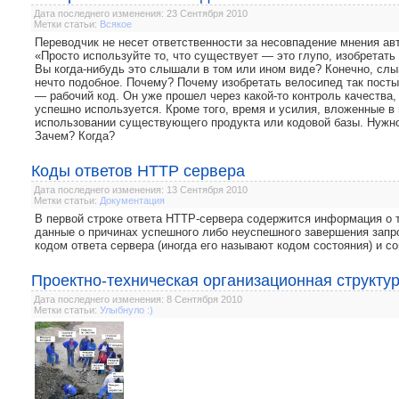
Дата последнего изменения: 23 Сентября 2010
Метки статьи:
Всякое
Переводчик не несет ответственности за несовпадение мнения авт
«Просто используйте то, что существует — это глупо, изобретать 
Вы когда-нибудь это слышали в том или ином виде? Конечно, сл
нечто подобное. Почему? Почему изобретать велосипед так пост
— рабочий код. Он уже прошел через какой-то контроль качества
успешно используется. Кроме того, время и усилия, вложенные в 
использовании существующего продукта или кодовой базы. Нужн
Зачем? Когда?
Коды ответов HTTP сервера
Дата последнего изменения: 13 Сентября 2010
Метки статьи:
Документация
В первой строке ответа HTTP-сервера содержится информация о т
данные о причинах успешного либо неуспешного завершения запр
кодом ответа сервера (иногда его называют кодом состояния) и 
Проектно-техническая организационная структу
Дата последнего изменения: 8 Сентября 2010
Метки статьи:
Улыбнуло :)