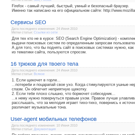
Firefox - самый лучший, быстрый, умный и безопасный браузер.
Именно так написано на его официальном сайте: http://www.mozilla-e
Сервисы SEO
Дата последнего изменения: 24 Июня 2010
Метки статьи:
Ссылки из сети
Для тех кто не в курсе: SEO (Search Engine Optimization) - компл
выдачи поисковых систем по определенным запросам пользовате
А для того, что бы поднять сайт в поисковых системах нужно, ка
из тематики сайта, пользуются спросом.
16 трюков для твоего тела
Дата последнего изменения: 24 Июня 2010
Метки статьи:
Всякое
1. Если щекочет в горле...
...потереби и поцарапай свое ухо. Когда стимулируются ушные н
спазм. Он облегчит неприятную щекотку.
2. Если тебе плохо слышно, что бормочет собеседник...
...к нему нужно повернуться правым ухом. Правое лучше улавлив
расслышать, что за мелодия играет тихо-тихо, повернись к источ
различает музыкальные тона.
User-agent мобильных телефонов
Дата последнего изменения: 10 Июня 2010
Метки статьи:
Документация