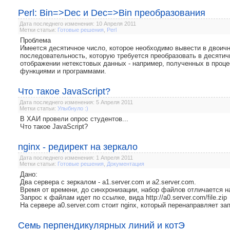
Perl: Bin=>Dec и Dec=>Bin преобразования
Дата последнего изменения: 10 Апреля 2011
Метки статьи:
Готовые решения
,
Perl
Проблема
Имеется десятичное число, которое необходимо вывести в двоичн
последовательность, которую требуется преобразовать в десятичн
отображении нетекстовых данных - например, полученных в проц
функциями и программами.
Что такое JavaScript?
Дата последнего изменения: 5 Апреля 2011
Метки статьи:
Улыбнуло :)
В ХАИ провели опрос студентов...
Что такое JavaScript?
nginx - редирект на зеркало
Дата последнего изменения: 1 Апреля 2011
Метки статьи:
Готовые решения
,
Документация
Дано:
Два сервера с зеркалом - a1.server.com и a2.server.com.
Время от времени, до синхронизации, набор файлов отличается н
Запрос к файлам идет по ссылке, вида http://a0.server.com/file.zip
На сервере a0.server.com стоит nginx, который перенаправляет зап
Семь перпендикулярных линий и котЭ