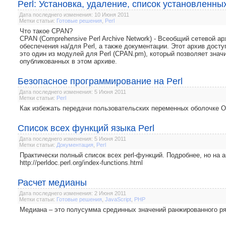
Perl: Установка, удаление, список установленн
Дата последнего изменения: 10 Июня 2011
Метки статьи:
Готовые решения
,
Perl
Что такое CPAN?
CPAN (Comprehensive Perl Archive Network) - Всеобщий сетевой а
обеспечения на/для Perl, а также документации. Этот архив доступ
это один из модулей для Perl (CPAN.pm), который позволяет знач
опубликованных в этом архиве.
Безопасное программирование на Perl
Дата последнего изменения: 5 Июня 2011
Метки статьи:
Perl
Как избежать передачи пользовательских переменных оболочке ОС
Список всех функций языка Perl
Дата последнего изменения: 5 Июня 2011
Метки статьи:
Документация
,
Perl
Практически полный список всех perl-функций. Подробнее, но на а
http://perldoc.perl.org/index-functions.html
Расчет медианы
Дата последнего изменения: 2 Июня 2011
Метки статьи:
Готовые решения
,
JavaScript
,
PHP
Медиана – это полусумма срединных значений ранжированного ря