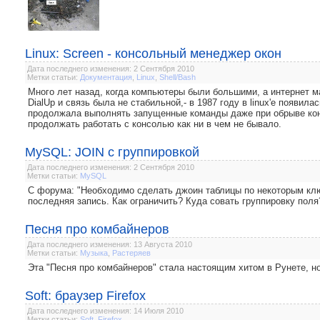
Linux: Screen - консольный менеджер окон
Дата последнего изменения: 2 Сентября 2010
Метки статьи:
Документация
,
Linux
,
Shell/Bash
Много лет назад, когда компьютеры были большими, а интернет м
DialUp и связь была не стабильной,- в 1987 году в linux'е появил
продолжала выполнять запущенные команды даже при обрыве конн
продолжать работать с консолью как ни в чем не бывало.
MySQL: JOIN с группировкой
Дата последнего изменения: 2 Сентября 2010
Метки статьи:
MySQL
С форума: "Необходимо сделать джоин таблицы по некоторым клю
последняя запись. Как ограничить? Куда совать группировку поля
Песня про комбайнеров
Дата последнего изменения: 13 Августа 2010
Метки статьи:
Музыка
,
Растеряев
Эта "Песня про комбайнеров" стала настоящим хитом в Рунете, но
Soft: браузер Firefox
Дата последнего изменения: 14 Июля 2010
Метки статьи:
Soft
,
Firefox