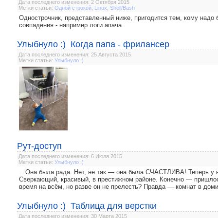
Дата последнего изменения: 2 Октября 2015
Метки статьи:
Одной строкой
,
Linux
,
Shell/Bash
Однострочник, представленный ниже, пригодится тем, кому надо б
совпадения - например логи апача.
Улыбнуло :) Когда папа - фрилансер
Дата последнего изменения: 25 Августа 2015
Метки статьи:
Улыбнуло :)
Рут-доступ
Дата последнего изменения: 6 Июля 2015
Метки статьи:
Улыбнуло :)
…Она была рада. Нет, не так — она была СЧАСТЛИВА! Теперь у н
Сверкающий, красивый, в престижном районе. Конечно — пришлось
время на всём, но разве он не прелесть? Правда — комнат в доми
Улыбнуло :) Таблица для верстки
Дата последнего изменения: 30 Марта 2015