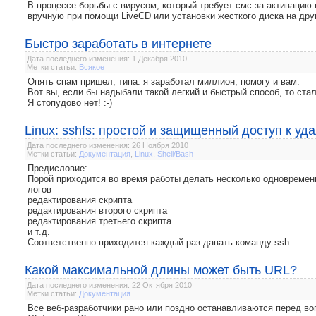
В процессе борьбы с вирусом, который требует смс за активацию
вручную при помощи LiveCD или установки жесткого диска на дру
Быстро заработать в интернете
Дата последнего изменения: 1 Декабря 2010
Метки статьи:
Всякое
Опять спам пришел, типа: я заработал миллион, помогу и вам.
Вот вы, если бы надыбали такой легкий и быстрый способ, то ста
Я стопудово нет! :-)
Linux: sshfs: простой и защищенный доступ к у
Дата последнего изменения: 26 Ноября 2010
Метки статьи:
Документация
,
Linux
,
Shell/Bash
Предисловие:
Порой приходится во время работы делать несколько одновремен
логов
редактирования скрипта
редактирования второго скрипта
редактирования третьего скрипта
и т.д.
Соответственно приходится каждый раз давать команду ssh ...
Какой максимальной длины может быть URL?
Дата последнего изменения: 22 Октября 2010
Метки статьи:
Документация
Все веб-разработчики рано или поздно останавливаются перед во