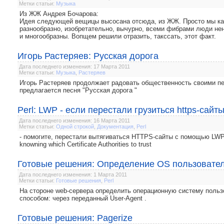
Метки статьи:
Музыка
Из ЖЖ Андрея Бочарова:
Идея следующей вещицы высосана отсюда, из ЖЖ. Просто мы как
разнообразно, изобретательно, вычурно, всеми фибрами люди нен
и многообразны. Вопщем решили отразить, такссать, этот факт.
Игорь Растеряев: Русская дорога
Дата последнего изменения: 17 Марта 2011
Метки статьи:
Музыка
,
Растеряев
Игорь Растеряев продолжает радовать общественность своими п
предлагается песня "Русская дорога "
Perl: LWP - если перестали грузиться https-сайт
Дата последнего изменения: 16 Марта 2011
Метки статьи:
Одной строкой
,
Документация
,
Perl
- помогите, перестали вытягиваться HTTPS-сайты с помощью LWP. П
knowning which Certificate Authorities to trust
Готовые решения: Определение OS пользовате
Дата последнего изменения: 1 Марта 2011
Метки статьи:
Готовые решения
,
Perl
На стороне web-сервера определить операционную систему польз
способом: через переданный User-Agent .
Готовые решения: Pagerize