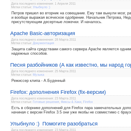
Дата последнего изменения: 1 Апреля 2011
Метки статьи:
Улыбнуло :)
Петров пришел во вторник на совещание. Ему там вынули мозг, р
и вообще выражая всяческое одобрение. Начальник Петрова, Нед
присутствующим десертные ложечки. И началось.
Apache Basic-авторизация
Дата последнего изменения: 28 Марта 2011
Метки статьи:
Документация
Защита сайта средствами самого сервера Apache является одним
надежных способов.
Песня разбойников (А как известно, мы народ го
Дата последнего изменения: 25 Марта 2011
Метки статьи:
Музыка
Режиссер клипа - А.Буденный
Firefox: дополнения Firefox (fix-версии)
Дата последнего изменения: 23 Марта 2011
Метки статьи:
Готовые решения
,
Фиксы & Хаки
,
Firefox
Есть в сборнике дополнений для Firefox пара замечательных допо
начиная с версии Firefox 3.5 они уже якобы не совместимо с брауз
Улыбнуло :) Помогите разобраться
Дата последнего изменения: 23 Марта 2011