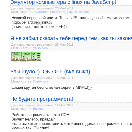
Эмулятор компьютера с linux на JavaScript
Дата последнего изменения: 23 Мая 2011
Метки статьи:
JavaScript
,
Shell/Bash
,
Ссылки из сети
Никакой серверной части. Только JS: полноценный эмулятор комп
http://bellard.org/jslinux/
(внимание, только хром и FF4)
Я не забыл сказать тебе перед тем, как ты закон
Дата последнего изменения: 23 Мая 2011
Метки статьи:
Улыбнуло :)
Улыбнуло :) ON OFF (вкл выкл)
Дата последнего изменения: 13 Мая 2011
Метки статьи:
Улыбнуло :)
Самая крутая бесполезная херня в МИРЕ!)))
Не будите программиста!
Дата последнего изменения: 11 Мая 2011
Метки статьи:
Всякое
Работа программиста - это СОН.
Звучит нелепо, правда?
Если вы хотите представить что именно делает программист во вр
именно так. Он спит!