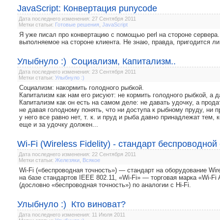
JavaScript: Конвертация punycode
Дата последнего изменения: 27 Сентября 2011
Метки статьи:
Готовые решения
,
JavaScript
Я уже писал про конвертацию с помощью perl на стороне сервера. 
выполняемое на стороне клиента. Не знаю, правда, пригодится ли 
Улыбнуло :) Социализм, Капитализм..
Дата последнего изменения: 23 Сентября 2011
Метки статьи:
Улыбнуло :)
Социализм: накормить голодного рыбкой.
Капитализм как нам его рисуют: не кормить голодного рыбкой, а д
Капитализм как он есть на самом деле: не давать удочку, а продат
не давая голодному понять, что ни доступа к рыбному пруду, ни п
у него все равно нет, т. к. и пруд и рыба давно принадлежат тем, 
еще и за удочку должен...
Wi-Fi (Wireless Fidelity) - стандарт беспроводной
Дата последнего изменения: 22 Сентября 2011
Метки статьи:
Железяки
,
Всякое
Wi-Fi («беспроводная точность») — стандарт на оборудование Wire
на базе стандартов IEEE 802.11, «Wi-Fi» — торговая марка «Wi-Fi A
(дословно «беспроводная точность») по аналогии с Hi-Fi.
Улыбнуло :) Кто виноват?
Дата последнего изменения: 11 Июля 2011