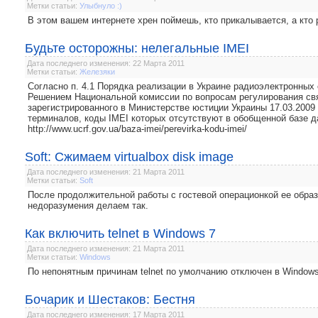
Метки статьи:
Улыбнуло :)
В этом вашем интернете хрен поймешь, кто прикалывается, а кто 
Будьте осторожны: нелегальные IMEI
Дата последнего изменения: 22 Марта 2011
Метки статьи:
Железяки
Согласно п. 4.1 Порядка реализации в Украине радиоэлектронных
Решением Национальной комиссии по вопросам регулирования связ
зарегистрированного в Министерстве юстиции Украины 17.03.2009
терминалов, коды ІМЕІ которых отсутствуют в обобщенной базе д
http://www.ucrf.gov.ua/baza-imei/perevirka-kodu-imei/
Soft: Сжимаем virtualbox disk image
Дата последнего изменения: 21 Марта 2011
Метки статьи:
Soft
После продолжительной работы с гостевой операционкой ее образ
недоразумения делаем так.
Как включить telnet в Windows 7
Дата последнего изменения: 21 Марта 2011
Метки статьи:
Windows
По непонятным причинам telnet по умолчанию отключен в Windows 
Бочарик и Шестаков: Бестня
Дата последнего изменения: 17 Марта 2011