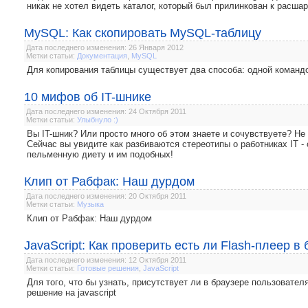
никак не хотел видеть каталог, который был прилинкован к расшаре
MySQL: Как скопировать MySQL-таблицу
Дата последнего изменения: 26 Января 2012
Метки статьи:
Документация
,
MySQL
Для копирования таблицы существует два способа: одной команд
10 мифов об IT-шнике
Дата последнего изменения: 24 Октября 2011
Метки статьи:
Улыбнуло :)
Вы IT-шник? Или просто много об этом знаете и сочувствуете? Не 
Сейчас вы увидите как разбиваются стереотипы о работниках IT -
пельменную диету и им подобных!
Клип от Рабфак: Наш дурдом
Дата последнего изменения: 20 Октября 2011
Метки статьи:
Музыка
Клип от Рабфак: Наш дурдом
JavaScript: Как проверить есть ли Flash-плеер в
Дата последнего изменения: 12 Октября 2011
Метки статьи:
Готовые решения
,
JavaScript
Для того, что бы узнать, присутствует ли в браузере пользовател
решение на javascript