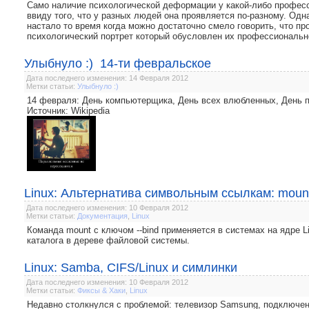
Само наличие психологической деформации у какой-либо професс
ввиду того, что у разных людей она проявляется по-разному. Од
настало то время когда можно достаточно смело говорить, что п
психологический портрет который обусловлен их профессиональн
Улыбнуло :) 14-ти февральское
Дата последнего изменения: 14 Февраля 2012
Метки статьи:
Улыбнуло :)
14 февраля: День компьютерщика, День всех влюбленных, День 
Источник: Wikipedia
Linux: Альтернатива символьным ссылкам: mount
Дата последнего изменения: 10 Февраля 2012
Метки статьи:
Документация
,
Linux
Команда mount с ключом --bind применяется в системах на ядре Li
каталога в дереве файловой системы.
Linux: Samba, CIFS/Linux и симлинки
Дата последнего изменения: 10 Февраля 2012
Метки статьи:
Фиксы & Хаки
,
Linux
Недавно столкнулся с проблемой: телевизор Samsung, подключенн