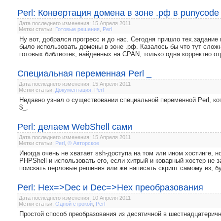
Perl: Конвертация домена в зоне .рф в punycode
Дата последнего изменения: 15 Апреля 2011
Метки статьи:
Готовые решения
,
Perl
Ну вот, добрался прогресс и до нас. Сегодня пришло тех.задание
было использовать домены в зоне .рф. Казалось бы что тут сложн
готовых библиотек, найденных на CPAN, только одна корректно от
Специальная переменная Perl _
Дата последнего изменения: 15 Апреля 2011
Метки статьи:
Документация
,
Perl
Недавно узнал о существовании специальной переменной Perl, кото
$_.
Perl: делаем WebShell сами
Дата последнего изменения: 15 Апреля 2011
Метки статьи:
Perl
,
© Авторское
Иногда очень не хватает ssh-доступа на том или ином хостинге, н
PHPShell и использовать его, если хитрый и коварный хостер не 
поискать перловые решения или же написать скрипт самому из, бу
Perl: Hex=>Dec и Dec=>Hex преобразования
Дата последнего изменения: 10 Апреля 2011
Метки статьи:
Одной строкой
,
Perl
Простой способ преобразования из десятичной в шестнадцатеричн