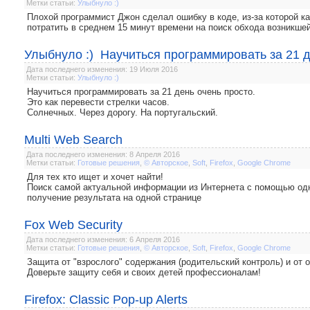
Метки статьи:
Улыбнуло :)
Плохой программист Джон сделал ошибку в коде, из-за которой 
потратить в среднем 15 минут времени на поиск обхода возникше
Улыбнуло :) Научиться программировать за 21 д
Дата последнего изменения: 19 Июля 2016
Метки статьи:
Улыбнуло :)
Научиться программировать за 21 день очень просто.
Это как перевести стрелки часов.
Солнечных. Через дорогу. На португальский.
Multi Web Search
Дата последнего изменения: 8 Апреля 2016
Метки статьи:
Готовые решения
,
© Авторское
,
Soft
,
Firefox
,
Google Chrome
Для тех кто ищет и хочет найти!
Поиск самой актуальной информации из Интернета с помощью одн
получение результата на одной странице
Fox Web Security
Дата последнего изменения: 6 Апреля 2016
Метки статьи:
Готовые решения
,
© Авторское
,
Soft
,
Firefox
,
Google Chrome
Защита от "взрослого" содержания (родительский контроль) и от 
Доверьте защиту себя и своих детей профессионалам!
Firefox: Classic Pop-up Alerts