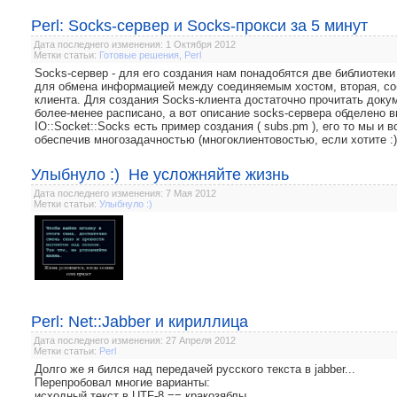
Perl: Socks-сервер и Socks-прокси за 5 минут
Дата последнего изменения: 1 Октября 2012
Метки статьи:
Готовые решения
,
Perl
Socks-сервер - для его создания нам понадобятся две библиотеки и
для обмена информацией между соединяемым хостом, вторая, соб
клиента. Для создания Socks-клиента достаточно прочитать докум
более-менее расписано, а вот описание socks-сервера обделено в
IO::Socket::Socks есть пример создания ( subs.pm ), его то мы и 
обеспечив многозадачностью (многоклиентовостью, если хотите :)
Улыбнуло :) Не усложняйте жизнь
Дата последнего изменения: 7 Мая 2012
Метки статьи:
Улыбнуло :)
Perl: Net::Jabber и кириллица
Дата последнего изменения: 27 Апреля 2012
Метки статьи:
Perl
Долго же я бился над передачей русского текста в jabber...
Перепробовал многие варианты:
исходный текст в UTF-8 == кракозяблы