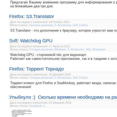
Предлагаю Вашему вниманию программу для информирования о ре
на ближайшие два-три дня.
Firefox: S3.Translator
Дата последнего изменения: 29 Ноября 2021
Метки статьи:
Готовые решения
,
© Авторское
,
Soft
,
Firefox
S3.Translator - это дополнение к браузеру, которое упростит вам
Soft: Watchdog GPU
Дата последнего изменения: 17 Августа 2021
Метки статьи:
Готовые решения
,
Windows
,
© Авторское
,
Soft
,
Железяки
Watchdog GPU - сторожевой пёс для видеокарт.
Работает как самостоятельное приложение, так и в тандеме с ки
Firefox: Торрент Торнадо
Дата последнего изменения: 16 Декабря 2018
Метки статьи:
Готовые решения
,
© Авторское
,
Soft
,
Firefox
Торрент-клиент для Firefox и SeaMonkey, работает везде, написан
обеспечения!
Улыбнуло :) Сколько времени необходимо на ра
Дата последнего изменения: 23 Февраля 2018
Метки статьи:
Улыбнуло :)