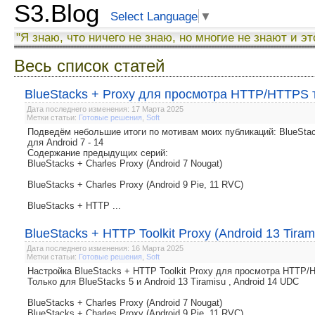
S3.Blog
Select Language
▼
"Я знаю, что ничего не знаю, но многие не знают и эт
Весь список статей
BlueStacks + Proxy для просмотра HTTP/HTTPS тр
Дата последнего изменения: 17 Марта 2025
Метки статьи:
Готовые решения
,
Soft
Подведём небольшие итоги по мотивам моих публикаций: BlueSt
для Android 7 - 14
Содержание предыдущих серий:
BlueStacks + Charles Proxy (Android 7 Nougat)
BlueStacks + Charles Proxy (Android 9 Pie, 11 RVC)
BlueStacks + HTTP ...
BlueStacks + HTTP Toolkit Proxy (Android 13 Tira
Дата последнего изменения: 16 Марта 2025
Метки статьи:
Готовые решения
,
Soft
Настройка BlueStacks + HTTP Toolkit Proxy для просмотра HTTP
Только для BlueStacks 5 и Android 13 Tiramisu , Android 14 UDC
BlueStacks + Charles Proxy (Android 7 Nougat)
BlueStacks + Charles Proxy (Android 9 Pie, 11 RVC)