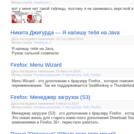
Метки статьи:
Улыбнуло :)
вот у меня нет такой таблицы, поэтому я не занимаюсь версткой в 
Никита Джигурда — Я напишу тебя на Java
Дата последнего изменения: 16 Сентября 2014
Метки статьи:
Улыбнуло :)
Я напишу тебя на Java,
Рукою сильной скомпилю
Firefox: Menu Wizard
Дата последнего изменения: 18 Августа 2014
Метки статьи:
Готовые решения
,
© Авторское
,
Soft
,
Firefox
Menu Wizard - это дополнение к браузеру Firefox , которое помо
переименование. Так же поддерживается SeaMonkey и Thunderbird
Firefox: Менеджер загрузок (S3)
Дата последнего изменения: 5 Августа 2014
Метки статьи:
Готовые решения
,
© Авторское
,
Soft
,
Firefox
Менеджер загрузок (S3) - это дополнение к браузеру Firefox , ко
Это новая жизнь для старого известного дополнения Download Stat
изменениями в Firefox 26+, перестало работать