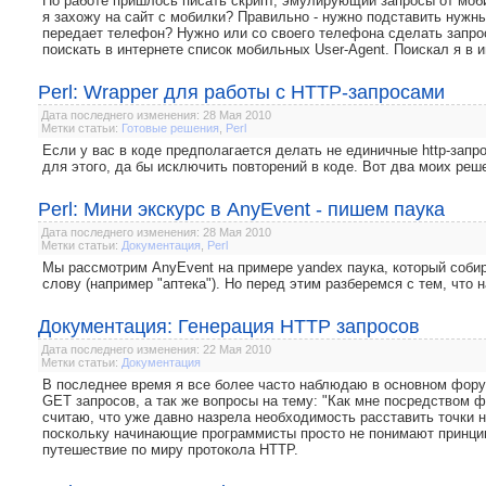
По работе пришлось писать скрипт, эмулирующий запросы от моби
я захожу на сайт с мобилки? Правильно - нужно подставить нужный
передает телефон? Нужно или со своего телефона сделать запрос
поискать в интернете список мобильных User-Agent. Поискал я в 
Perl: Wrapper для работы с HTTP-запросами
Дата последнего изменения: 28 Мая 2010
Метки статьи:
Готовые решения
,
Perl
Если у вас в коде предполагается делать не единичные http-запр
для этого, да бы исключить повторений в коде. Вот два моих ре
Perl: Мини экскурс в AnyEvent - пишем паука
Дата последнего изменения: 28 Мая 2010
Метки статьи:
Документация
,
Perl
Мы рассмотрим AnyEvent на примере yandex паука, который собир
слову (например "аптека"). Но перед этим разберемся с тем, что 
Документация: Генерация HTTP запросов
Дата последнего изменения: 22 Мая 2010
Метки статьи:
Документация
В последнее время я все более часто наблюдаю в основном фор
GET запросов, а так же вопросы на тему: "Как мне посредством 
считаю, что уже давно назрела необходимость расставить точки н
поскольку начинающие программисты просто не понимают принципо
путешествие по миру протокола HTTP.