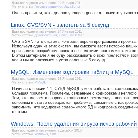
Дата последнего изменения: 24 Января 2011
Метки статьи:
Готовые решения
,
JavaScript
Очень нравится, как сделано у images.google.ru вместо унылог
Linux: CVS/SVN - взлететь за 5 секунд
Дата последнего изменения: 24 Января 2011
Метки статьи:
Документация
,
Linux
,
Shell/Bash
CVS и SVN - это системы контроля версий программного проекта.
Используя одну из этих систем, вы сможете вести историю ваших
производить разработку проекта несколькими программистами не 
В этом материале я не буду рассказывать о всех прелестях и воз
час и мы не вложимся в установленные 5 секунд.
MySQL: Изменение кодировки таблиц в MySQL
Дата последнего изменения: 13 Января 2011
Метки статьи:
MySQL
Начиная с версии 4.1 ,СУБД MySQL умеет работать с кодировками
большая проблема. Проблемы, связанные с кодировками неплохо ос
Тем, кто плавает в вопросах кодировки я рекомендую посетить ре
основном в статье освещаются проблемы, связанные с настройко
запомнить, что кодировка содержимого БД и кодировка соединени
от темы.
Windows: После удаления вируса исчез рабочий
Дата последнего изменения: 2 Декабря 2010
Метки статьи:
Windows
,
Soft