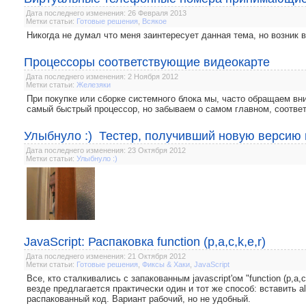
Дата последнего изменения: 26 Февраля 2013
Метки статьи:
Готовые решения
,
Всякое
Никогда не думал что меня заинтересует данная тема, но возник 
Процессоры соответствующие видеокарте
Дата последнего изменения: 2 Ноября 2012
Метки статьи:
Железяки
При покупке или сборке системного блока мы, часто обращаем в
самый быстрый процессор, но забываем о самом главном, соответ
Улыбнуло :) Тестер, получивший новую версию
Дата последнего изменения: 23 Октября 2012
Метки статьи:
Улыбнуло :)
JavaScript: Распаковка function (p,a,c,k,e,r)
Дата последнего изменения: 21 Октября 2012
Метки статьи:
Готовые решения
,
Фиксы & Хаки
,
JavaScript
Все, кто сталкивались с запакованным javascript'ом "function (p,a,c
везде предлагается практически один и тот же способ: вставить a
распакованный код. Вариант рабочий, но не удобный.