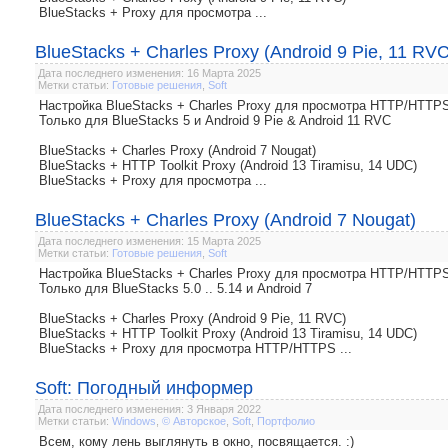
BlueStacks + Proxy для просмотра ...
BlueStacks + Charles Proxy (Android 9 Pie, 11 RVC
Дата последнего изменения: 16 Марта 2025
Метки статьи:
Готовые решения
,
Soft
Настройка BlueStacks + Charles Proxy для просмотра HTTP/HTTP
Только для BlueStacks 5 и Android 9 Pie & Android 11 RVC
BlueStacks + Charles Proxy (Android 7 Nougat)
BlueStacks + HTTP Toolkit Proxy (Android 13 Tiramisu, 14 UDC)
BlueStacks + Proxy для просмотра ...
BlueStacks + Charles Proxy (Android 7 Nougat)
Дата последнего изменения: 15 Марта 2025
Метки статьи:
Готовые решения
,
Soft
Настройка BlueStacks + Charles Proxy для просмотра HTTP/HTTP
Только для BlueStacks 5.0 .. 5.14 и Android 7
BlueStacks + Charles Proxy (Android 9 Pie, 11 RVC)
BlueStacks + HTTP Toolkit Proxy (Android 13 Tiramisu, 14 UDC)
BlueStacks + Proxy для просмотра HTTP/HTTPS ...
Soft: Погодный информер
Дата последнего изменения: 3 Января 2022
Метки статьи:
Windows
,
© Авторское
,
Soft
,
Портфолио
Всем, кому лень выглянуть в окно, посвящается. :)