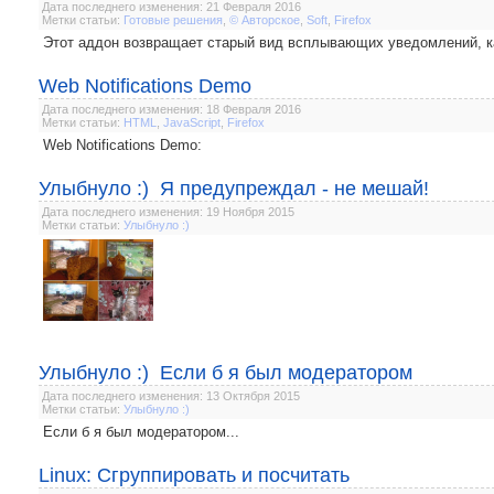
Дата последнего изменения: 21 Февраля 2016
Метки статьи:
Готовые решения
,
© Авторское
,
Soft
,
Firefox
Этот аддон возвращает старый вид всплывающих уведомлений, как 
Web Notifications Demo
Дата последнего изменения: 18 Февраля 2016
Метки статьи:
HTML
,
JavaScript
,
Firefox
Web Notifications Demo:
Улыбнуло :) Я предупреждал - не мешай!
Дата последнего изменения: 19 Ноября 2015
Метки статьи:
Улыбнуло :)
Улыбнуло :) Если б я был модератором
Дата последнего изменения: 13 Октября 2015
Метки статьи:
Улыбнуло :)
Если б я был модератором...
Linux: Сгруппировать и посчитать