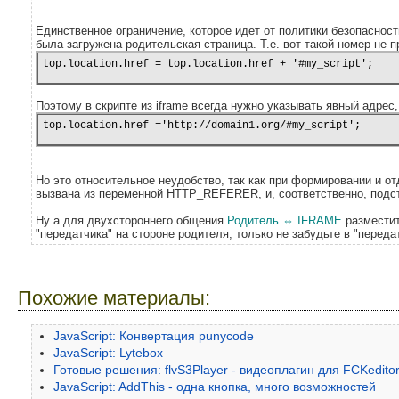
Единственное ограничение, которое идет от политики безопасности
была загружена родительская страница. Т.е. вот такой номер не п
Поэтому в скрипте из iframe всегда нужно указывать явный адрес,
top.location.href ='http://domain1.org/#my_script';
Но это относительное неудобство, так как при формировании и от
вызвана из переменной HTTP_REFERER, и, соответственно, подст
Ну а для двухстороннего общения
Родитель ⇔ IFRAME
разместит
"передатчика" на стороне родителя, только не забудьте в "перед
Похожие материалы:
JavaScript: Конвертация punycode
JavaScript: Lytebox
Готовые решения: flvS3Player - видеоплагин для FCKedito
JavaScript: AddThis - одна кнопка, много возможностей