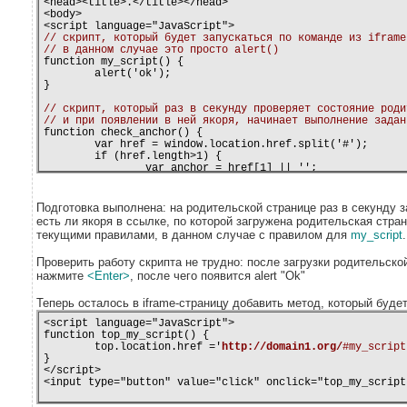
<head><title>.</title></head>

<body>

// скрипт, который будет запускаться по команде из iframe
// в данном случае это просто alert()

function my_script() {

	alert('ok');

}

// скрипт, который раз в секунду проверяет состояние роди
// и при появлении в ней якоря, начинает выполнение задан

function check_anchor() {

	var href = window.location.href.split('#');

	if (href.length>1) {

		var anchor = href[1] || '';

		window.location.href = href[0] + '#';

		if (anchor == '
my_script
') {

Подготовка выполнена: на родительской странице раз в секунду 
			my_script();

есть ли якоря в ссылке, по которой загружена родительская стран
		}

текущими правилами, в данном случае с правилом для
my_script
.
	}

}

Проверить работу скрипта не трудно: после загрузки родительско
// запускаем таймер, который раз в одну секунду будет вып
нажмите
<Enter>
, после чего появится alert "Ok"

setInterval('check_anchor();', 1000);

</script>

Теперь осталось в iframe-страницу добавить метод, который будет
<!-- подключаем iframe, который грузится со стороннего до
<script language="JavaScript">


<iframe width="300" height="300" src="
http://domain2.com
"
function top_my_script() {

	top.location.href ='
http://domain1.org/
#my_script
</body>

}

</script>
