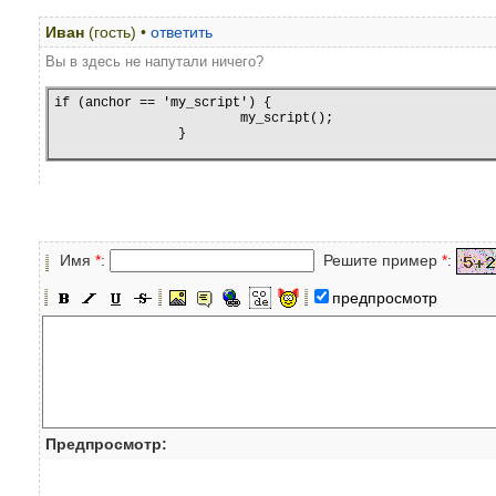
Иван
(гость) •
ответить
Вы в здесь не напутали ничего?
if (anchor == 'my_script') {
			my_script();
		}
Имя
*
:
Решите пример
*
:
предпросмотр
Предпросмотр: