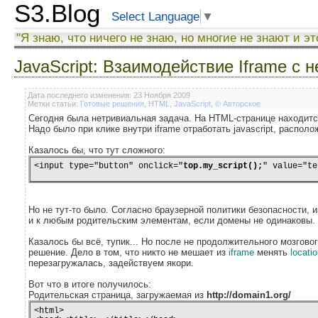
S3.Blog
Select Language
▼
"Я знаю, что ничего не знаю, но многие не знают и эт
JavaScript: Взаимодействие Iframe с
Дата последнего изменения: 23 Ноября 2009
Метки статьи:
Готовые решения
,
HTML
,
JavaScript
,
© Авторское
Сегодня была нетривиальная задача. На HTML-странице находитс
Надо было при клике внутри iframe отработать javascript, распол
Казалось бы, что тут сложного:
<input type="button" onclick="
top.my_script();
" value="te
Но не тут-то было. Согласно браузерной политики безопасности, и
и к любым родительским элементам, если домены не одинаковы.
Казалось бы всё, тупик... Но после не продолжительного мозгово
решение. Дело в том, что никто не мешает из
iframe
менять
locatio
перезагружалась, задействуем якори.
Вот что в итоге получилось:
Родительская страница, загружаемая из
http://domain1.org/
<html>
