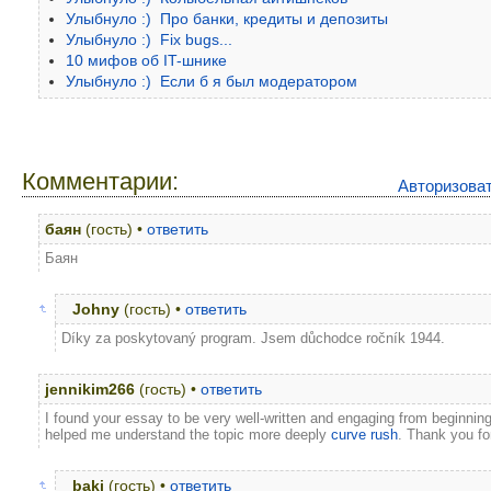
Улыбнуло :) Про банки, кредиты и депозиты
Улыбнуло :) Fix bugs...
10 мифов об IT-шнике
Улыбнуло :) Если б я был модератором
Комментарии:
Авторизова
баян
(гость) •
ответить
Баян
Johny
(гость) •
ответить
Díky za poskytovaný program. Jsem důchodce ročník 1944.
jennikim266
(гость) •
ответить
I found your essay to be very well-written and engaging from beginning 
helped me understand the topic more deeply
curve rush
. Thank you for
baki
(гость) •
ответить