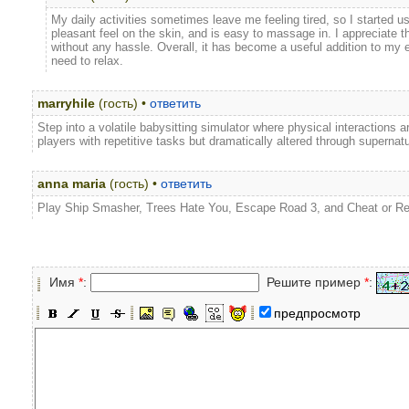
My daily activities sometimes leave me feeling tired, so I started u
pleasant feel on the skin, and is easy to massage in. I appreciate t
without any hassle. Overall, it has become a useful addition to my
need to relax.
marryhile
(гость) •
ответить
Step into a volatile babysitting simulator where physical interactions a
players with repetitive tasks but dramatically altered through supernat
anna maria
(гость) •
ответить
Play Ship Smasher, Trees Hate You, Escape Road 3, and Cheat or Re
Имя
*
:
Решите пример
*
:
предпросмотр