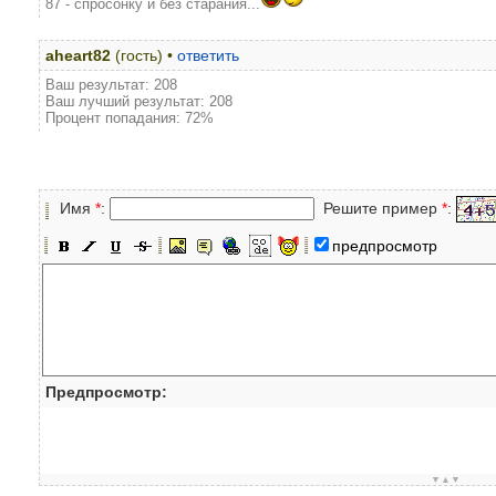
87 - спросонку и без старания...
aheart82
(гость) •
ответить
Ваш результат: 208
Ваш лучший результат: 208
Процент попадания: 72%
Имя
*
:
Решите пример
*
:
предпросмотр
Предпросмотр:
▼▲▼