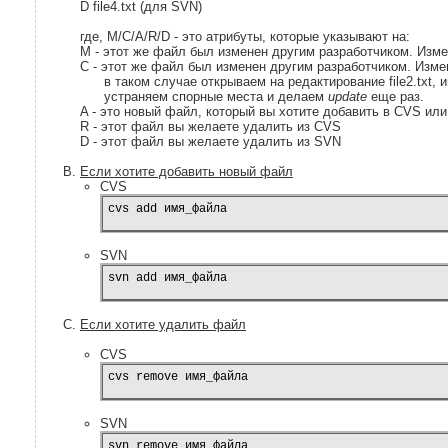
D file4.txt (для SVN)
где, M/C/A/R/D - это атрибуты, которые указывают на:
M - этот же файл был изменен другим разработчиком. Изм
С - этот же файл был изменен другим разработчиком. Изм
в таком случае открываем на редактирование file2.txt, 
устраняем спорные места и делаем
update
еще раз.
A - это новый файл, который вы хотите добавить в CVS ил
R - этот файл вы желаете удалить из CVS
D - этот файл вы желаете удалить из SVN
Если хотите добавить новый файл
CVS
cvs add имя_файла
SVN
svn add имя_файла
Если хотите удалить файл
CVS
cvs remove имя_файла
SVN
svn remove имя_файла