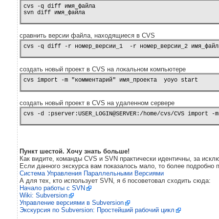
cvs -q diff имя_файла

сравнить версии файла, находящиеся в CVS
cvs -q diff -r номер_версии_1  -r номер_версии_2 имя_файл
создать новый проект в CVS на локальном компьютере
cvs import -m "комментарий" имя_проекта  yoyo start
создать новый проект в CVS на удаленном сервере
cvs -d :pserver:USER_LOGIN@SERVER:/home/cvs/CVS import -m
Пункт шестой. Хочу знать больше!
Как видите, команды CVS и SVN практически идентичны, за искл
Если данного экскурса вам показалось мало, то более подробно 
Система Управления Параллельными Версиями
А для тех, кто использует SVN, я б посоветовал сходить сюда:
Начало работы с SVN
Wiki: Subversion
Управление версиями в Subversion
Экскурсия по Subversion: Простейший рабочий цикл