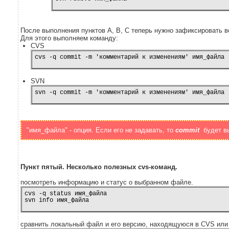
После выполнения пунктов A, B, C теперь нужно зафиксировать 
Для этого выполняем команду:
CVS
cvs -q commit -m 'комментарий к изменениям' имя_файла
SVN
svn -q commit -m 'комментарий к изменениям' имя_файла
"имя_файла" - опция. Если его не задавать, то
commit
будет в
Пункт пятый. Несколько полезных cvs-команд.
посмотреть информацию и статус о выбранном файле.
cvs -q status имя_файла

сравнить локальный файл и его версию, находящуюся в CVS ил