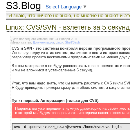
S3.Blog
Select Language
▼
"Я знаю, что ничего не знаю, но многие не знают и эт
Linux: CVS/SVN - взлететь за 5 секунд
Дата последнего изменения: 24 Января 2011
Метки статьи:
Документация
,
Linux
,
Shell/Bash
CVS и SVN - это системы контроля версий программного прое
Используя одну из этих систем, вы сможете вести историю ваших
разработку проекта несколькими программистами не мешая друг д
В этом материале я не буду рассказывать о всех прелестях и воз
и мы не вложимся в установленные 5 секунд.
Итак, что нам надо знать, что бы начать работать с CVS и/или SV
Я буду приводить примеры сразу для обоих систем, а какую из ни
Пункт первый. Авторизация (только для CVS).
Надеюсь вы уже перешли в нужную директорию на своём жестк
в которой мы будем разворачивать исходники нашего проекта 