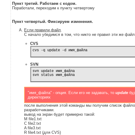
Пункт третий. Работаем с кодом.
Поработали, переходим к пункту четвертому
Пункт четвертый. Фиксируем изменения.
Если правили файл
.
С начало убедимся в том, что никто не правил эти же файл
CVS
cvs -q update -d имя_файла
SVN
svn update имя_файла

"имя_файла" - опция. Если его не задавать, то
update
бу
директориях
после выполнения этой команды мы получим список файло
разработчиками.
вывод на экран будет примерно такой:
M file1.txt
C file2.txt
A file3.txt
R file4.txt (для CVS)