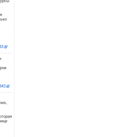
сурсы
е
лько
33
и
ров
1843
ows,
оторая
нице