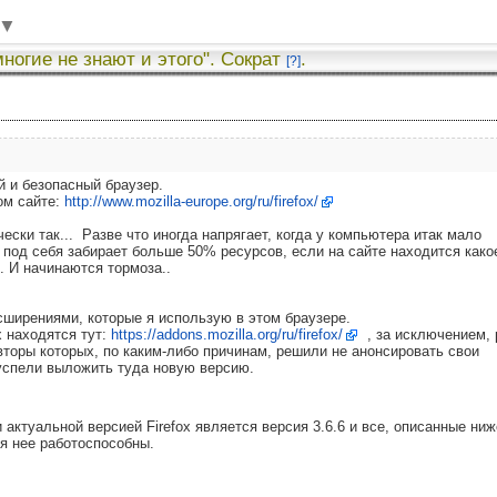
▼
многие не знают и этого". Сократ
.
[?]
 и безопасный браузер.
ом сайте:
http://www.mozilla-europe.org/ru/firefox/
чески так... Разве что иногда напрягает, когда у компьютера итак мало
x под себя забирает больше 50% ресурсов, если на сайте находится како
о. И начинаются тормоза..
сширениями, которые я использую в этом браузере.
x находятся тут:
https://addons.mozilla.org/ru/firefox/
, за исключением, 
авторы которых, по каким-либо причинам, решили не анонсировать свои
 успели выложить туда новую версию.
 актуальной версией Firefox является версия 3.6.6 и все, описанные ниж
я нее работоспособны.