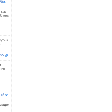
20
 как
 Ваша
уть к
ь
6227
и
ния
,
146
кладок