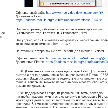
Официальный сайт:
http://www.free-video-downloader.com/
Дополнения Firefox:
https://addons.mozilla.org/ru/firefox/addons/versions/10137
Это расширение добавляет в контекстное меню две опции:
ное
"Скопировать только текст" и "Скопировать Html".
ml.
Это удобно, если Вы хотите скопировать с web-страницы толь
текст или текст вместе с html-тегами.
На странице автора так же есть версия для Internet Explorer.
Официальный сайт:
http://www.ryanscook.com/AdminsBlog/
Дополнения Firefox:
https://addons.mozilla.org/ru/firefox/addon/
FEBE (Резервная копия окружающей среды Firefox) позволяе
быстро и легко делать копию Ваших расширений Firefox. FEB
сохранит Ваши расширения в отдельные инсталяционные .xpi
файлы. Теперь Вы можете легко синхронизировать свой офис
домашние браузеры.
FEBE поддерживает сохранит расширения, темы, закладки,
настройки, пароли, куки и всю остальную информацию Firefox
может даже делать копию/восстановить полностью весь Ваш
профиль). Вы можете выборочно восстановить только пункты,
которых Вы нуждаетесь. Например, Вы можете восстановить 