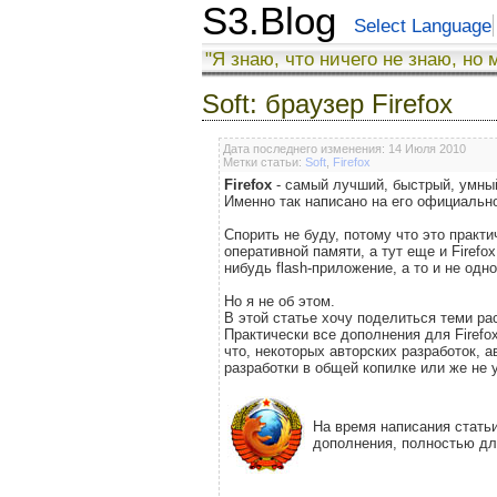
S3.Blog
Select Language
"Я знаю, что ничего не знаю, но 
Soft: браузер Firefox
Дата последнего изменения: 14 Июля 2010
Метки статьи:
Soft
,
Firefox
Firefox
- самый лучший, быстрый, умный
Именно так написано на его официальн
Спорить не буду, потому что это практи
оперативной памяти, а тут еще и Firefo
нибудь flash-приложение, а то и не одн
Но я не об этом.
В этой статье хочу поделиться теми ра
Практически все дополнения для Firefo
что, некоторых авторских разработок, 
разработки в общей копилке или же не
На время написания статьи
дополнения, полностью дл