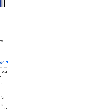
ко
4554
т Вам
E
 и
 (он
 в
только