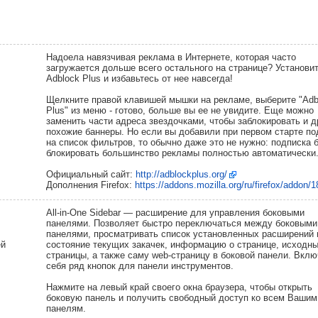
Надоела навязчивая реклама в Интернете, которая часто
загружается дольше всего остального на странице? Установи
Adblock Plus и избавьтесь от нее навсегда!
Щелкните правой клавишей мышки на рекламе, выберите "Adb
Plus" из меню - готово, больше вы ее не увидите. Еще можно
заменить части адреса звездочками, чтобы заблокировать и д
похожие баннеры. Но если вы добавили при первом старте по
на список фильтров, то обычно даже это не нужно: подписка 
блокировать большинство рекламы полностью автоматически
Официальный сайт:
http://adblockplus.org/
Дополнения Firefox:
https://addons.mozilla.org/ru/firefox/addon/
All-in-One Sidebar — расширение для управления боковыми
панелями. Позволяет быстро переключаться между боковыми
панелями, просматривать список установленных расширений 
ей
состояние текущих закачек, информацию о странице, исходны
страницы, а также саму web-страницу в боковой панели. Вклю
себя ряд кнопок для панели инструментов.
Нажмите на левый край своего окна браузера, чтобы открыть
боковую панель и получить свободный доступ ко всем Вашим
панелям.