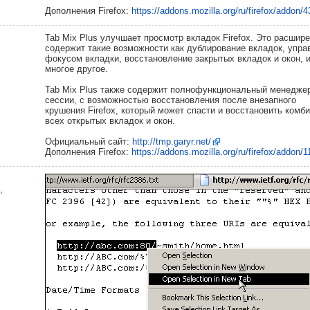
Дополнения Firefox:
https://addons.mozilla.org/ru/firefox/addon/
Tab Mix Plus улучшает просмотр вкладок Firefox. Это расшир
содержит такие возможности как дублирование вкладок, упра
фокусом вкладки, восстановление закрытых вкладок и окон, 
многое другое.
Tab Mix Plus также содержит полнофункциональный менедже
сессии, с возможностью восстановления после внезапного
крушения Firefox, который может спасти и восстановить комб
всех открытых вкладок и окон.
Официальный сайт:
http://tmp.garyr.net/
Дополнения Firefox:
https://addons.mozilla.org/ru/firefox/addon/1
,