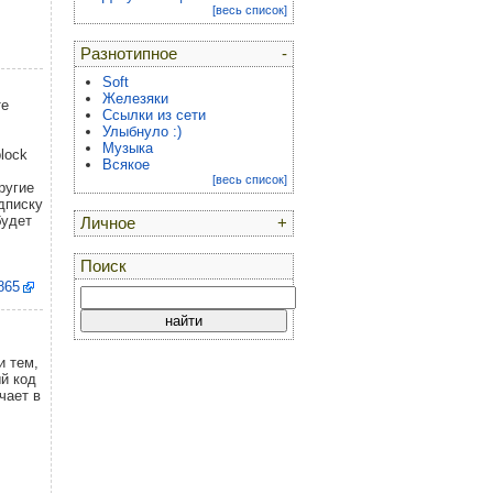
[весь список]
Разнотипное
-
Soft
Железяки
те
Ссылки из сети
Улыбнуло :)
Музыка
lock
Всякое
[весь список]
ругие
дписку
будет
Личное
+
.
Поиск
1865
и тем,
й код
чает в