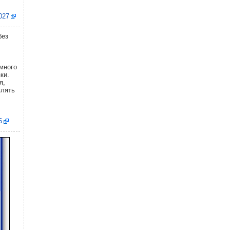
1027
без
много
ки.
я,
влять
6