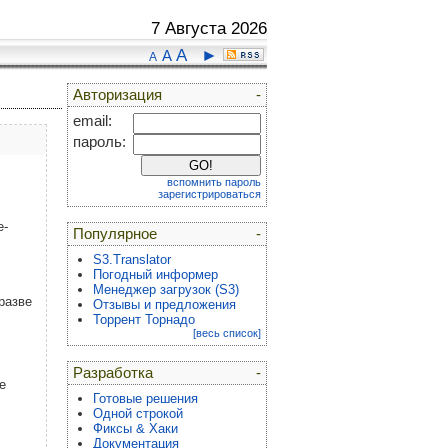
7 Августа 2026
A
►
A
A
Авторизация
-
email:
пароль:
вспомнить пароль
зарегистрироваться
е-
Популярное
-
S3.Translator
Погодный информер
Менеджер загрузок (S3)
разве
Отзывы и предложения
Торрент Торнадо
[весь список]
Разработка
-
е
Готовые решения
Одной строкой
Фиксы & Хаки
Документация