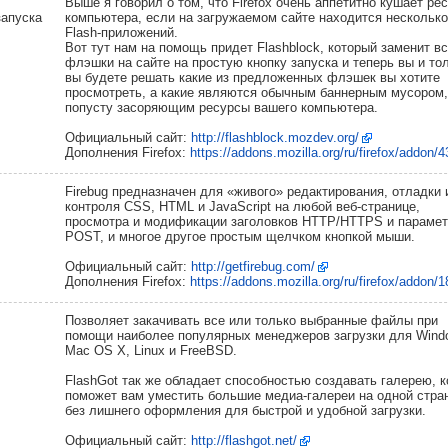
Выше я говорил о том, что Firefox очень аппетитно кушает ре
запуска
компьютера, если на загружаемом сайте находится несколько
Flash-приложений.
Вот тут нам на помощь придет Flashblock, который заменит вс
флэшки на сайте на простую кнопку запуска и теперь вы и то
вы будете решать какие из предложенных флэшек вы хотите
просмотреть, а какие являются обычным баннерным мусором,
попусту засоряющим ресурсы вашего компьютера.
Официальный сайт:
http://flashblock.mozdev.org/
Дополнения Firefox:
https://addons.mozilla.org/ru/firefox/addon/4
Firebug предназначен для «живого» редактирования, отладки 
контроля CSS, HTML и JavaScript на любой веб-странице,
просмотра и модификации заголовков HTTP/HTTPS и парамет
POST, и многое другое простым щелчком кнопкой мыши.
Официальный сайт:
http://getfirebug.com/
Дополнения Firefox:
https://addons.mozilla.org/ru/firefox/addon/
Позволяет закачивать все или только выбранные файлы при
помощи наиболее популярных менеджеров загрузки для Wind
Mac OS X, Linux и FreeBSD.
FlashGot так же обладает способностью создавать галерею, к
поможет вам уместить большие медиа-галереи на одной стра
без лишнего оформления для быстрой и удобной загрузки.
Официальный сайт:
http://flashgot.net/