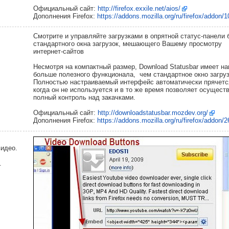
Официальный сайт:
http://firefox.exxile.net/aios/
Дополнения Firefox:
https://addons.mozilla.org/ru/firefox/addon/
Смотрите и управляйте загрузками в опрятной статус-панели 
стандартного окна загрузок, мешающего Вашему просмотру
интернет-сайтов
Несмотря на компактный размер, Download Statusbar имеет на
больше полезного функционала, чем стандартное окно загруз
Полностью настраиваемый интерфейс автоматически прячетс
когда он не используется и в то же время позволяет осущест
полный контроль над закачками.
Официальный сайт:
http://downloadstatusbar.mozdev.org/
Дополнения Firefox:
https://addons.mozilla.org/ru/firefox/addon/2
видео.
.