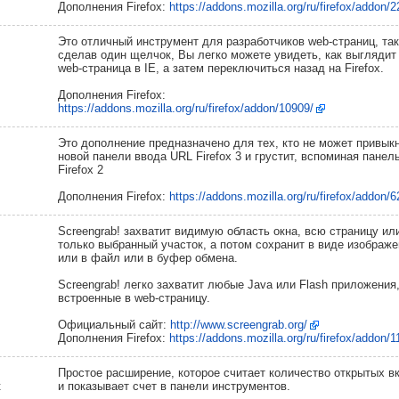
Дополнения Firefox:
https://addons.mozilla.org/ru/firefox/addon/2
Это отличный инструмент для разработчиков web-страниц, так
сделав один щелчок, Вы легко можете увидеть, как выглядит
web-страница в IE, а затем переключиться назад на Firefox.
Дополнения Firefox:
https://addons.mozilla.org/ru/firefox/addon/10909/
Это дополнение предназначено для тех, кто не может привыкн
новой панели ввода URL Firefox 3 и грустит, вспоминая панел
Firefox 2
Дополнения Firefox:
https://addons.mozilla.org/ru/firefox/addon/
Screengrab! захватит видимую область окна, всю страницу ил
только выбранный участок, а потом сохранит в виде изображе
или в файл или в буфер обмена.
Screengrab! легко захватит любые Java или Flash приложения
встроенные в web-страницу.
Официальный сайт:
http://www.screengrab.org/
Дополнения Firefox:
https://addons.mozilla.org/ru/firefox/addon/1
Простое расширение, которое считает количество открытых в
к
и показывает счет в панели инструментов.