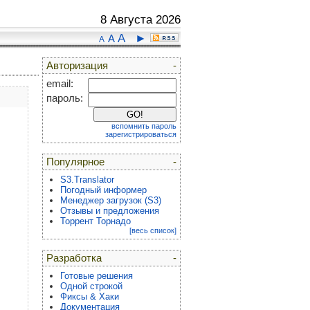
8 Августа 2026
A
►
A
A
Авторизация
-
email:
пароль:
вспомнить пароль
зарегистрироваться
Популярное
-
S3.Translator
Погодный информер
Менеджер загрузок (S3)
Отзывы и предложения
Торрент Торнадо
[весь список]
Разработка
-
Готовые решения
Одной строкой
Фиксы & Хаки
Документация