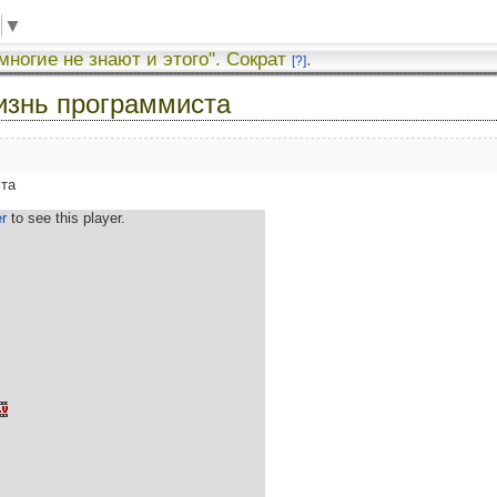
▼
 многие не знают и этого". Сократ
.
[?]
изнь программиста
ста
r
to see this player.