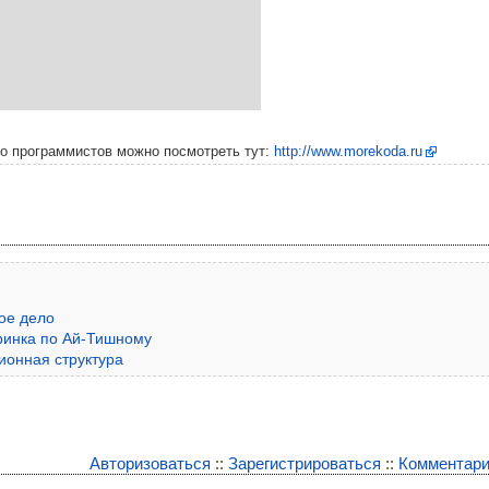
о программистов можно посмотреть тут:
http://www.morekoda.ru
кое дело
ринка по Ай-Тишному
ионная структура
Авторизоваться
::
Зарегистрироваться
::
Комментари