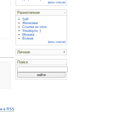
[весь список]
Разнотипное
-
Soft
Железяки
Ссылки из сети
Улыбнуло :)
Музыка
Всякое
[весь список]
Личное
+
Поиск
и в RSS