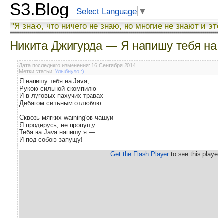
S3.Blog
Select Language
▼
"Я знаю, что ничего не знаю, но многие не знают и эт
Никита Джигурда — Я напишу тебя на
Дата последнего изменения: 16 Сентября 2014
Метки статьи:
Улыбнуло :)
Я напишу тебя на Java,
Рукою сильной скомпилю
И в луговых пахучих травах
Дебагом сильным отлюблю.
Сквозь мягких warning'ов чашуи
Я продерусь, не пропущу.
Тебя на Java напишу я —
И под собою запущу!
Get the Flash Player
to see this player