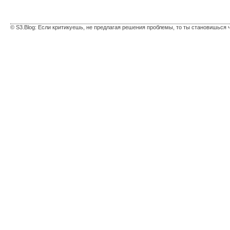
© S3.Blog: Если критикуешь, не предлагая решения проблемы, то ты становишься 