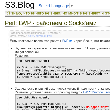
S3.Blog
Select Language
▼
"Я знаю, что ничего не знаю, но многие не знают и эт
Perl: LWP - работаем с Socks'ами
Дата последнего изменения: 17 Марта 2010
Метки статьи:
Документация
,
Perl
Есть несколько вариантов работы
LWP
через Socks, вот некото
Задача: на сервере есть несколько внешних IP. Надо сделать за
минуя основной
Решение:
use LWP::UserAgent;

my $ua  = new LWP::UserAgent;

@LWP::Protocol::http::EXTRA_SOCK_OPTS = (LocalAddr => 
Задача: есть внешний сокс, через который надо пустить запрос 
Решение: устанавливаем из cpan.org модуль
LWP::Protocol::so
use LWP::UserAgent;

$ua->proxy([qw(http https)] => 'socks://
IP-адрес
:
порт
'