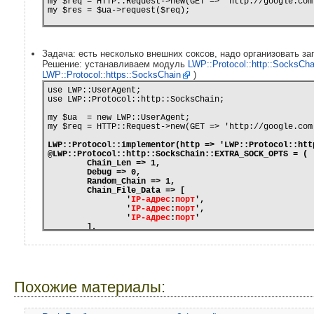

my $req = HTTP::Request->new(GET => 'http://google.com'
Задача: есть несколько внешних соксов, надо организовать за
Решение: устанавливаем модуль
LWP::Protocol::http::SocksCha
LWP::Protocol::https::SocksChain
)
use LWP::UserAgent;

use LWP::Protocol::http::SocksChain;

my $ua  = new LWP::UserAgent;

my $req = HTTP::Request->new(GET => 'http://google.com'
LWP::Protocol::implementor(http => 'LWP::Protocol::htt
@LWP::Protocol::http::SocksChain::EXTRA_SOCK_OPTS = (
	Chain_Len => 1,
	Debug => 0,
	Random_Chain => 1,
	Chain_File_Data => [
		'
IP-адрес
:
порт
',
		'
IP-адрес
:
порт
',
		'
IP-адрес
:
порт
'
	],
	Auto_Save => 0,
	Restore_Type => 1
);
Похожие материалы: