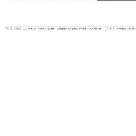
© S3.Blog: Если критикуешь, не предлагая решения проблемы, то ты становишься 