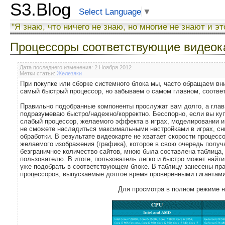
S3.Blog
Select Language
▼
"Я знаю, что ничего не знаю, но многие не знают и эт
Процессоры соответствующие видеок
Дата последнего изменения: 2 Ноября 2012
Метки статьи:
Железяки
При покупке или сборке системного блока мы, часто обращаем в
самый быстрый процессор, но забываем о самом главном, соответ
Правильно подобранные компоненты прослужат вам долго, а главн
подразумеваю быстро/надежно/корректно. Бесспорно, если вы ку
слабый процессор, желаемого эффекта в играх, моделировании и 
не сможете насладиться максимальными настройками в играх, с
обработки. В результате видеокарте не хватает скорости процесс
желаемого изображения (графика), которое в свою очередь получ
безграничное количество сайтов, мною была составлена таблиц
пользователю. В итоге, пользователь легко и быстро может найти
уже подобрать в соответствующем блоке. В таблицу занесены пра
процессоров, выпускаемые долгое время проверенными гигантами. (
Для просмотра в полном режиме н