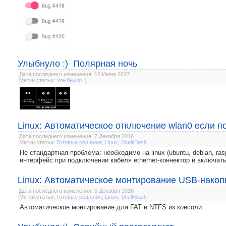
Улыбнуло :) Полярная ночь
Дата последнего изменения: 16 Июня 2017
Метки статьи:
Улыбнуло :)
Linux: Автоматическое отключение wlan0 если п
Дата последнего изменения: 7 Декабря 2016
Метки статьи:
Готовые решения
,
Linux
,
Shell/Bash
Не стандартная проблема: необходимо на linux (ubuntu, debian, ras
интерфейс при подключении кабеля ethernet-коннектор и включать
Linux: Автоматическое монтирование USB-накоп
Дата последнего изменения: 5 Декабря 2016
Метки статьи:
Готовые решения
,
Linux
,
Shell/Bash
Автоматическое монтирование для FAT и NTFS из консоли.