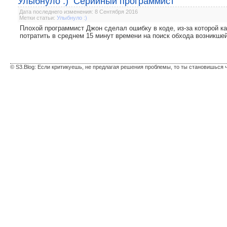
Улыбнуло :) Серийный программист
Дата последнего изменения: 8 Сентября 2016
Метки статьи:
Улыбнуло :)
Плохой программист Джон сделал ошибку в коде, из-за которой 
потратить в среднем 15 минут времени на поиск обхода возникше
© S3.Blog: Если критикуешь, не предлагая решения проблемы, то ты становишься 