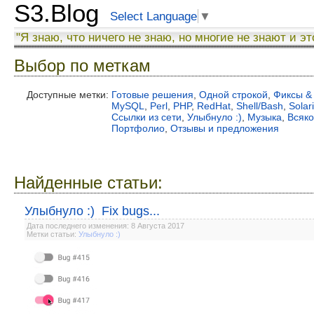
S3.Blog
Select Language
▼
"Я знаю, что ничего не знаю, но многие не знают и эт
Выбор по меткам
Доступные метки:
Готовые решения
,
Одной строкой
,
Фиксы &
MySQL
,
Perl
,
PHP
,
RedHat
,
Shell/Bash
,
Solar
Ссылки из сети
,
Улыбнуло :)
,
Музыка
,
Всяк
Портфолио
,
Отзывы и предложения
Найденные статьи:
Улыбнуло :) Fix bugs...
Дата последнего изменения: 8 Августа 2017
Метки статьи:
Улыбнуло :)