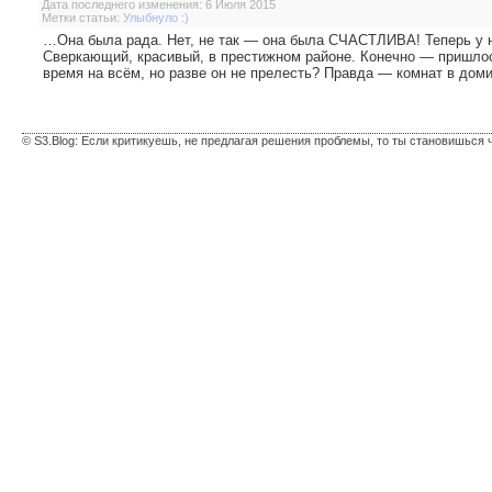
Дата последнего изменения: 6 Июля 2015
Метки статьи:
Улыбнуло :)
…Она была рада. Нет, не так — она была СЧАСТЛИВА! Теперь у н
Сверкающий, красивый, в престижном районе. Конечно — пришлось
время на всём, но разве он не прелесть? Правда — комнат в доми
© S3.Blog: Если критикуешь, не предлагая решения проблемы, то ты становишься 