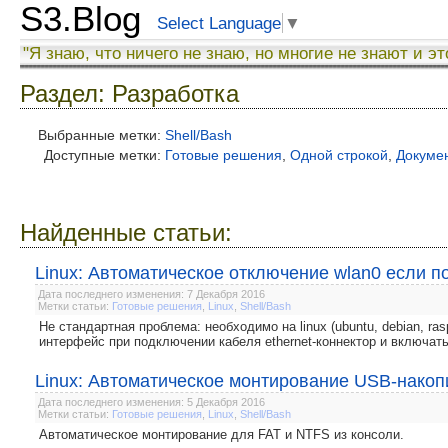
S3.Blog
Select Language
▼
"Я знаю, что ничего не знаю, но многие не знают и эт
Раздел: Разработка
Выбранные метки:
Shell/Bash
Доступные метки:
Готовые решения
,
Одной строкой
,
Докуме
Найденные статьи:
Linux: Автоматическое отключение wlan0 если п
Дата последнего изменения: 7 Декабря 2016
Метки статьи:
Готовые решения
,
Linux
,
Shell/Bash
Не стандартная проблема: необходимо на linux (ubuntu, debian, ras
интерфейс при подключении кабеля ethernet-коннектор и включать
Linux: Автоматическое монтирование USB-накоп
Дата последнего изменения: 5 Декабря 2016
Метки статьи:
Готовые решения
,
Linux
,
Shell/Bash
Автоматическое монтирование для FAT и NTFS из консоли.