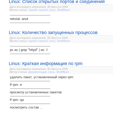
Linux: Список открытых портов и соединений
Дата последнего изменения: 30 Августа 2009
Метки статьи:
Одной строкой
,
Linux
,
Shell/Bash
----------------------------------------
netstat -anut
----------------------------------------
Linux: Количество запущенных процессов
Дата последнего изменения: 30 Августа 2009
Метки статьи:
Одной строкой
,
Linux
,
Shell/Bash
----------------------------------------
ps ax | grep "httpd" | wc -l
----------------------------------------
Linux: Краткая информация по rpm
Дата последнего изменения: 30 Августа 2009
Метки статьи:
Документация
,
Linux
,
Shell/Bash
удалить пакет, установленный через rpm:
----------------------------------------
# rpm -e
----------------------------------------
просмотр установленных пакетов:
----------------------------------------
# rpm -qa
----------------------------------------
посмотреть состав ...