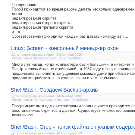
Предисловие:
Порой приходится во время работы делать несколько одновремен
логов
редактирования скрипта
редактирования второго скрипта
редактирования третьего скрипта
и т.д.
Соответственно приходится каждый раз давать команду ssh ...
Linux: Screen - консольный менеджер окон
Дата последнего изменения: 2 Сентября 2010
Метки статьи:
Документация
,
Linux
,
Shell/Bash
Много лет назад, когда компьютеры были большими, а интернет м
DialUp и связь была не стабильной,- в 1987 году в linux'е появил
продолжала выполнять запущенные команды даже при обрыве конн
продолжать работать с консолью как ни в чем не бывало.
Shell/Bash: Создаем Backup-архив
Дата последнего изменения: 14 Декабря 2009
Метки статьи:
Готовые решения
,
Linux
,
Shell/Bash
Программистам и администраторам довольно часто приходится со
восстановимых скриптов и данных. Существует множество решений
лаконичное.
Shell/Bash: Grep - поиск файла с нужным соде
Дата последнего изменения: 16 Октября 2009