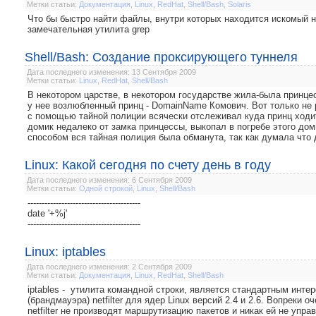
Метки статьи:
Документация
,
Linux
,
RedHat
,
Shell/Bash
,
Solaris
Что бы быстро найти файлы, внутри которых находится искомый на
замечательная утилита grep
Shell/Bash: Создание проксирующего туннеля
Дата последнего изменения: 13 Сентября 2009
Метки статьи:
Linux
,
RedHat
,
Shell/Bash
В некотором царстве, в некотором государстве жила-была принц
у нее возлюбленный принц - DomainName Комович. Вот только не 
с помощью тайной полиции всячески отслеживал куда принц ходит
домик недалеко от замка принцессы, выкопал в погребе этого до
способом вся тайная полиция была обманута, так как думала что д
Linux: Какой сегодня по счету день в году
Дата последнего изменения: 6 Сентября 2009
Метки статьи:
Одной строкой
,
Linux
,
Shell/Bash
----------------------------------------
date '+%j'
----------------------------------------
Linux: iptables
Дата последнего изменения: 2 Сентября 2009
Метки статьи:
Документация
,
Linux
,
RedHat
,
Shell/Bash
iptables - утилита командной строки, является стандартным инт
(брандмауэра) netfilter для ядер Linux версий 2.4 и 2.6. Вопреки 
netfilter не производят маршрутизацию пакетов и никак ей не упра