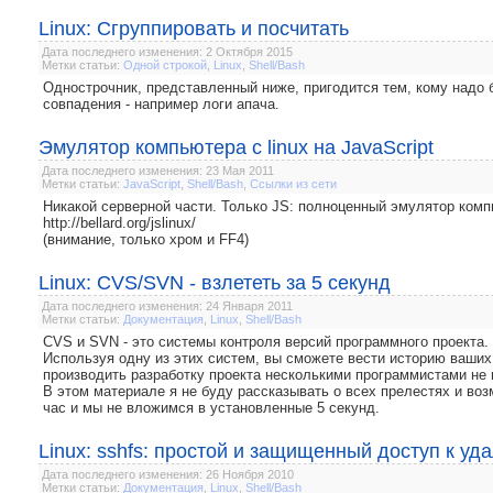
Linux: Сгруппировать и посчитать
Дата последнего изменения: 2 Октября 2015
Метки статьи:
Одной строкой
,
Linux
,
Shell/Bash
Однострочник, представленный ниже, пригодится тем, кому надо б
совпадения - например логи апача.
Эмулятор компьютера с linux на JavaScript
Дата последнего изменения: 23 Мая 2011
Метки статьи:
JavaScript
,
Shell/Bash
,
Ссылки из сети
Никакой серверной части. Только JS: полноценный эмулятор комп
http://bellard.org/jslinux/
(внимание, только хром и FF4)
Linux: CVS/SVN - взлететь за 5 секунд
Дата последнего изменения: 24 Января 2011
Метки статьи:
Документация
,
Linux
,
Shell/Bash
CVS и SVN - это системы контроля версий программного проекта.
Используя одну из этих систем, вы сможете вести историю ваших
производить разработку проекта несколькими программистами не 
В этом материале я не буду рассказывать о всех прелестях и воз
час и мы не вложимся в установленные 5 секунд.
Linux: sshfs: простой и защищенный доступ к у
Дата последнего изменения: 26 Ноября 2010
Метки статьи:
Документация
,
Linux
,
Shell/Bash