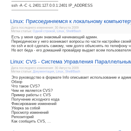
----------------------------------------
ssh -A -C -L 2401:127.0.0.1:2401 IP_ADDRESS
----------------------------------------
Linux: Присоединяемся к локальному компьютер
Дата последнего изменения: 30 Августа 2009
Метки статьи:
Одной строкой
,
Linux
,
Shell/Bash
Есть у меня один знакомый начинающий админ.
Периодически у него возникают вопросы по части настройки своей
по ssh и всё сделать самому, чем долго объяснять по телефону чт
Но вот беда - его домашний провайдер выдает всем пользователям
Linux: CVS - Система Управления Параллельны
Дата последнего изменения: 30 Августа 2009
Метки статьи:
Документация
,
Linux
,
Shell/Bash
Это руководство в формате Info описывает использование и адми
Обзор
Что такое CVS?
Чем не является CVS?
Пример работы с CVS
Получение исходного кода
Фиксирование изменений
Уборка за собой
Просмотр изменений
Репозиторий
Как сообщить CVS, ...