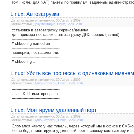
том числе, для NAT) пакеты по правилам, заданным администратор
Linux: Автозагрузка
Дата последнего изменения: 30 Августа 2009
Метки статьи:
Документация
,
Linux
,
Shell/Bash
Установка в автозагрузку сервиса/демона
для примера поставим в автозагрузку ДНС-сервис (named)
----------------------------------------
# chkconfig named on
----------------------------------------
проверим, поставился ли:
----------------------------------------
# chkconfig ...
Linux: Убить все процессы с одинаковым именем
Дата последнего изменения: 30 Августа 2009
Метки статьи:
Одной строкой
,
Linux
,
Shell/Bash
----------------------------------------
killall -KILL имя_процесса
----------------------------------------
Linux: Монтируем удаленный порт
Дата последнего изменения: 30 Августа 2009
Метки статьи:
Одной строкой
,
Linux
,
Shell/Bash
Сломался как-то у нас тунель, через который мы в офисе к CVS-
Но не беда - монтируем удаленный порт к своему компьютеру и в