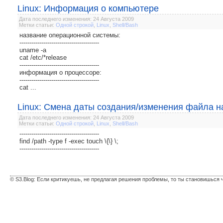
Linux: Информация о компьютере
Дата последнего изменения: 24 Августа 2009
Метки статьи:
Одной строкой
,
Linux
,
Shell/Bash
название операционной системы:
----------------------------------------
uname -a
cat /etc/*release
----------------------------------------
информация о процессоре:
----------------------------------------
cat ...
Linux: Смена даты создания/изменения файла н
Дата последнего изменения: 24 Августа 2009
Метки статьи:
Одной строкой
,
Linux
,
Shell/Bash
----------------------------------------
find /path -type f -exec touch \{\} \;
----------------------------------------
© S3.Blog: Если критикуешь, не предлагая решения проблемы, то ты становишься 