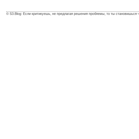
© S3.Blog: Если критикуешь, не предлагая решения проблемы, то ты становишься 