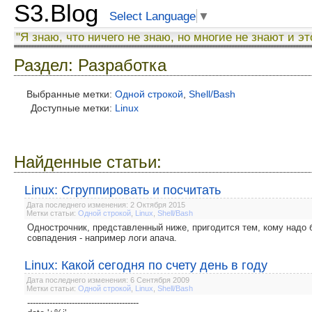
S3.Blog
Select Language
▼
"Я знаю, что ничего не знаю, но многие не знают и эт
Раздел: Разработка
Выбранные метки:
Одной строкой
,
Shell/Bash
Доступные метки:
Linux
Найденные статьи:
Linux: Сгруппировать и посчитать
Дата последнего изменения: 2 Октября 2015
Метки статьи:
Одной строкой
,
Linux
,
Shell/Bash
Однострочник, представленный ниже, пригодится тем, кому надо б
совпадения - например логи апача.
Linux: Какой сегодня по счету день в году
Дата последнего изменения: 6 Сентября 2009
Метки статьи:
Одной строкой
,
Linux
,
Shell/Bash
----------------------------------------