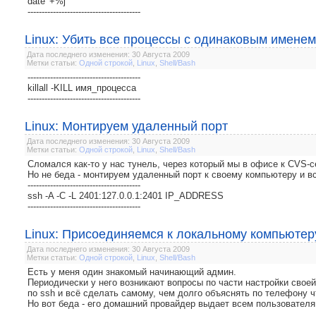
date '+%j'
----------------------------------------
Linux: Убить все процессы с одинаковым именем
Дата последнего изменения: 30 Августа 2009
Метки статьи:
Одной строкой
,
Linux
,
Shell/Bash
----------------------------------------
killall -KILL имя_процесса
----------------------------------------
Linux: Монтируем удаленный порт
Дата последнего изменения: 30 Августа 2009
Метки статьи:
Одной строкой
,
Linux
,
Shell/Bash
Сломался как-то у нас тунель, через который мы в офисе к CVS-
Но не беда - монтируем удаленный порт к своему компьютеру и в
----------------------------------------
ssh -A -C -L 2401:127.0.0.1:2401 IP_ADDRESS
----------------------------------------
Linux: Присоединяемся к локальному компьютер
Дата последнего изменения: 30 Августа 2009
Метки статьи:
Одной строкой
,
Linux
,
Shell/Bash
Есть у меня один знакомый начинающий админ.
Периодически у него возникают вопросы по части настройки своей
по ssh и всё сделать самому, чем долго объяснять по телефону чт
Но вот беда - его домашний провайдер выдает всем пользователям