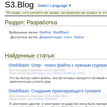
S3.Blog
Select Language
▼
"Я знаю, что ничего не знаю, но многие не знают и эт
Раздел: Разработка
Выбранные метки:
RedHat
,
Shell/Bash
Доступные метки:
Документация
,
Linux
,
Solaris
Найденные статьи:
Shell/Bash: Grep - поиск файла с нужным соде
Дата последнего изменения: 16 Октября 2009
Метки статьи:
Документация
,
Linux
,
RedHat
,
Shell/Bash
,
Solaris
Что бы быстро найти файлы, внутри которых находится искомый на
замечательная утилита grep
Shell/Bash: Создание проксирующего туннеля
Дата последнего изменения: 13 Сентября 2009
Метки статьи:
Linux
,
RedHat
,
Shell/Bash
В некотором царстве, в некотором государстве жила-была принц