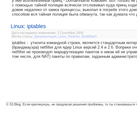
у нее возлюбленный принц - DomainName Комович. Вот только не 
с помощью тайной полиции всячески отслеживал куда принц ходит
домик недалеко от замка принцессы, выкопал в погребе этого до
способом вся тайная полиция была обманута, так как думала что д
Linux: iptables
Дата последнего изменения: 2 Сентября 2009
Метки статьи:
Документация
,
Linux
,
RedHat
,
Shell/Bash
iptables - утилита командной строки, является стандартным инт
(брандмауэра) netfilter для ядер Linux версий 2.4 и 2.6. Вопреки 
netfilter не производят маршрутизацию пакетов и никак ей не упра
том числе, для NAT) пакеты по правилам, заданным администратор
© S3.Blog: Если критикуешь, не предлагая решения проблемы, то ты становишься 