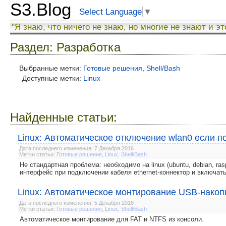
S3.Blog
Select Language
▼
"Я знаю, что ничего не знаю, но многие не знают и эт
Раздел: Разработка
Выбранные метки:
Готовые решения
,
Shell/Bash
Доступные метки:
Linux
Найденные статьи:
Linux: Автоматическое отключение wlan0 если п
Дата последнего изменения: 7 Декабря 2016
Метки статьи:
Готовые решения
,
Linux
,
Shell/Bash
Не стандартная проблема: необходимо на linux (ubuntu, debian, ras
интерфейс при подключении кабеля ethernet-коннектор и включать
Linux: Автоматическое монтирование USB-накоп
Дата последнего изменения: 5 Декабря 2016
Метки статьи:
Готовые решения
,
Linux
,
Shell/Bash
Автоматическое монтирование для FAT и NTFS из консоли.