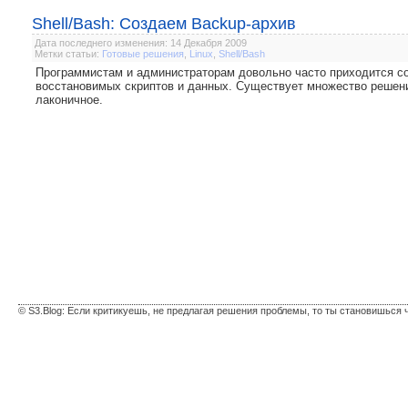
Shell/Bash: Создаем Backup-архив
Дата последнего изменения: 14 Декабря 2009
Метки статьи:
Готовые решения
,
Linux
,
Shell/Bash
Программистам и администраторам довольно часто приходится со
восстановимых скриптов и данных. Существует множество решений
лаконичное.
© S3.Blog: Если критикуешь, не предлагая решения проблемы, то ты становишься 