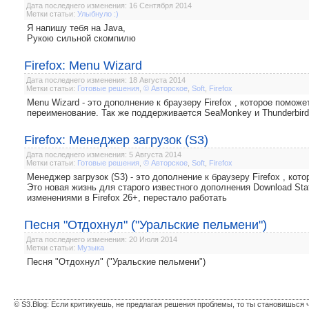
Дата последнего изменения: 16 Сентября 2014
Метки статьи:
Улыбнуло :)
Я напишу тебя на Java,
Рукою сильной скомпилю
Firefox: Menu Wizard
Дата последнего изменения: 18 Августа 2014
Метки статьи:
Готовые решения
,
© Авторское
,
Soft
,
Firefox
Menu Wizard - это дополнение к браузеру Firefox , которое помо
переименование. Так же поддерживается SeaMonkey и Thunderbird
Firefox: Менеджер загрузок (S3)
Дата последнего изменения: 5 Августа 2014
Метки статьи:
Готовые решения
,
© Авторское
,
Soft
,
Firefox
Менеджер загрузок (S3) - это дополнение к браузеру Firefox , ко
Это новая жизнь для старого известного дополнения Download Stat
изменениями в Firefox 26+, перестало работать
Песня "Отдохнул" ("Уральские пельмени")
Дата последнего изменения: 20 Июля 2014
Метки статьи:
Музыка
Песня "Отдохнул" ("Уральские пельмени")
© S3.Blog: Если критикуешь, не предлагая решения проблемы, то ты становишься 