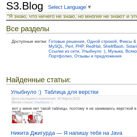
S3.Blog
Select Language
▼
"Я знаю, что ничего не знаю, но многие не знают и эт
Все разделы
Доступные метки:
Готовые решения
,
Одной строкой
,
Фиксы &
MySQL
,
Perl
,
PHP
,
RedHat
,
Shell/Bash
,
Solar
Ссылки из сети
,
Улыбнуло :)
,
Музыка
,
Всяк
Портфолио
,
Отзывы и предложения
Найденные статьи:
Улыбнуло :) Таблица для верстки
Дата последнего изменения: 30 Марта 2015
Метки статьи:
Улыбнуло :)
вот у меня нет такой таблицы, поэтому я не занимаюсь версткой в 
Никита Джигурда — Я напишу тебя на Java