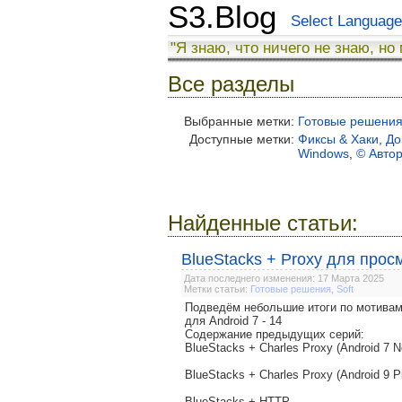
S3.Blog
Select Language
"Я знаю, что ничего не знаю, но
Все разделы
Выбранные метки:
Готовые решени
Доступные метки:
Фиксы & Хаки
,
До
Windows
,
© Авто
Найденные статьи:
BlueStacks + Proxy для прос
Дата последнего изменения: 17 Марта 2025
Метки статьи:
Готовые решения
,
Soft
Подведём небольшие итоги по мотивам
для Android 7 - 14
Содержание предыдущих серий:
BlueStacks + Charles Proxy (Android 7 N
BlueStacks + Charles Proxy (Android 9 P
BlueStacks + HTTP ...