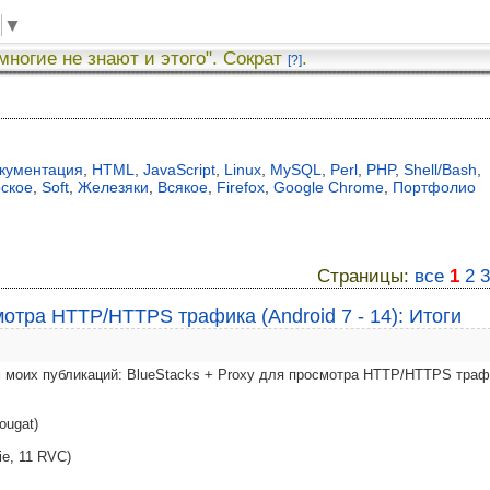
▼
 многие не знают и этого". Сократ
.
[?]
я
кументация
,
HTML
,
JavaScript
,
Linux
,
MySQL
,
Perl
,
PHP
,
Shell/Bash
,
рское
,
Soft
,
Железяки
,
Всякое
,
Firefox
,
Google Chrome
,
Портфолио
Страницы:
все
1
2
3
мотра HTTP/HTTPS трафика (Android 7 - 14): Итоги
 моих публикаций: BlueStacks + Proxy для просмотра HTTP/HTTPS траф
ougat)
ie, 11 RVC)