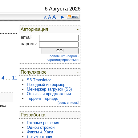
6 Августа 2026
A
►
A
A
Авторизация
-
email:
пароль:
вспомнить пароль
зарегистрироваться
Популярное
-
4
...
11
S3.Translator
Погодный информер
Менеджер загрузок (S3)
Отзывы и предложения
Торрент Торнадо
[весь список]
ика
Разработка
-
Готовые решения
Одной строкой
Фиксы & Хаки
Документация