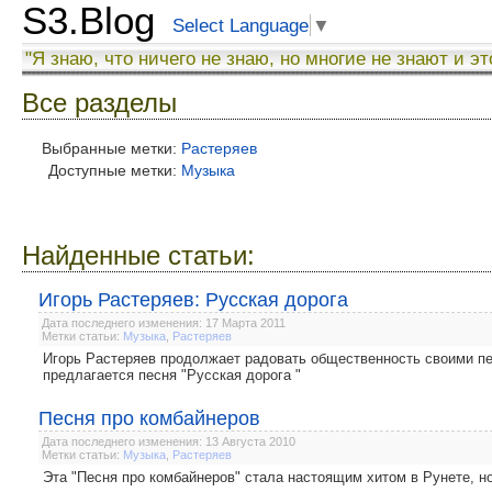
S3.Blog
Select Language
▼
"Я знаю, что ничего не знаю, но многие не знают и эт
Все разделы
Выбранные метки:
Растеряев
Доступные метки:
Музыка
Найденные статьи:
Игорь Растеряев: Русская дорога
Дата последнего изменения: 17 Марта 2011
Метки статьи:
Музыка
,
Растеряев
Игорь Растеряев продолжает радовать общественность своими п
предлагается песня "Русская дорога "
Песня про комбайнеров
Дата последнего изменения: 13 Августа 2010
Метки статьи:
Музыка
,
Растеряев
Эта "Песня про комбайнеров" стала настоящим хитом в Рунете, но