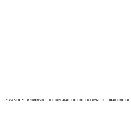
© S3.Blog: Если критикуешь, не предлагая решения проблемы, то ты становишься 