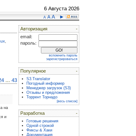
6 Августа 2026
A
►
A
A
Авторизация
-
email:
nux
,
пароль:
вспомнить пароль
зарегистрироваться
Популярное
-
S3.Translator
24
...
43
Погодный информер
Менеджер загрузок (S3)
Отзывы и предложения
Торрент Торнадо
[весь список]
а на
Разработка
-
ся и
Готовые решения
Одной строкой
Фиксы & Хаки
Документация