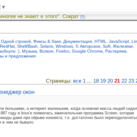
▼
 многие не знают и этого". Сократ
.
[?]
Одной строкой
,
Фиксы & Хаки
,
Документация
,
HTML
,
JavaScript
,
Li
RedHat
,
Shell/Bash
,
Solaris
,
Windows
,
© Авторское
,
Soft
,
Железяки
,
лыбнуло :)
,
Музыка
,
Всякое
,
Firefox
,
Google Chrome
,
Растеряев
,
вы и предложения
Страницы:
все
1
...
18
19
20
21
22
23
менеджер окон
ли большими, а интернет маленьким, когда основная масса людей сидел
1987 году в linux'е появилась замечательная программа Screen, которая
анды даже при обрыве коннекта, т.е. достаточно было переподключить
и в чем не бывало.