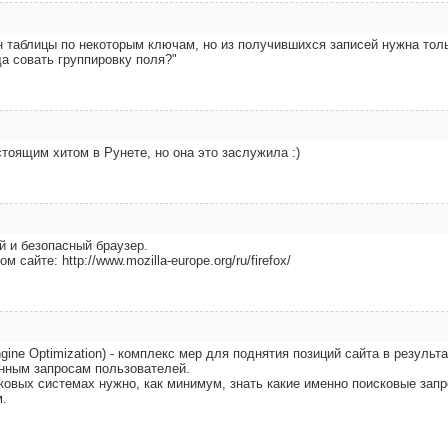
 таблицы по некоторым ключам, но из получившихся записей нужна тол
да совать группировку поля?"
тоящим хитом в Рунете, но она это заслужила :)
й и безопасный браузер.
сайте: http://www.mozilla-europe.org/ru/firefox/
gine Optimization) - комплекс мер для поднятия позиций сайта в результ
нным запросам пользователей.
сковых системах нужно, как минимум, знать какие именно поисковые запр
м.