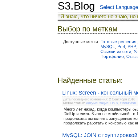
S3.Blog
Select Language
"Я знаю, что ничего не знаю, но
Выбор по меткам
Доступные метки:
Готовые решения
,
MySQL
,
Perl
,
PHP
,
Ссылки из сети
,
У
Портфолио
,
Отзы
Найденные статьи:
Linux: Screen - консольный 
Дата последнего изменения: 2 Сентября 2010
Метки статьи:
Документация
,
Linux
,
Shell/Bash
Много лет назад, когда компьютеры бы
DialUp и связь была не стабильной,- в 
продолжала выполнять запущенные ком
продолжать работать с консолью как н
MySQL: JOIN с группировкой