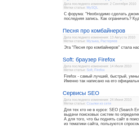
Дата последнего изменения: 2 Сентября 2010
Метки статьи:
MySQL
С форума: "Необходимо сделать джоин
последняя запись. Как ограничить? Ку
Песня про комбайнеров
Дата последнего изменения: 13 Августа 2010
Метки статьи:
Музыка
,
Растеряев
Эта "Песня про комбайнеров" стала нас
Soft: браузер Firefox
Дата последнего изменения: 14 Июля 2010
Метки статьи:
Soft
,
Firefox
Firefox - самый лучший, быстрый, умны
Именно так написано на его официальном 
Сервисы SEO
Дата последнего изменения: 24 Июня 2010
Метки статьи:
Ссылки из сети
Для тех кто не в курсе: SEO (Search En
выдачи поисковых систем по определе
А для того, что бы поднять сайт в пои
из тематики сайта, пользуются спросо