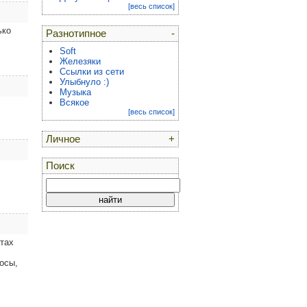
[весь список]
ько
Разнотипное
-
Soft
Железяки
Ссылки из сети
Улыбнуло :)
Музыка
Всякое
[весь список]
Личное
+
Поиск
атах
осы,