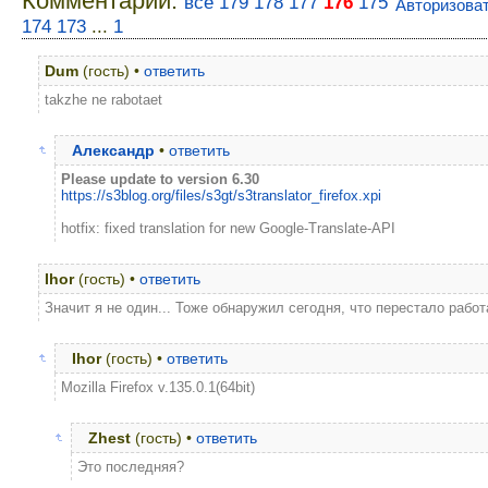
Комментарии:
все
179
178
177
176
175
Авторизова
174
173
...
1
Dum
(гость) •
ответить
takzhe ne rabotaet
Александр
•
ответить
Please update to version 6.30
https://s3blog.org/files/s3gt/s3translator_firefox.xpi
hotfix: fixed translation for new Google-Translate-API
Ihor
(гость) •
ответить
Значит я не один... Тоже обнаружил сегодня, что перестало работ
Ihor
(гость) •
ответить
Mozilla Firefox v.135.0.1(64bit)
Zhest
(гость) •
ответить
Это последняя?