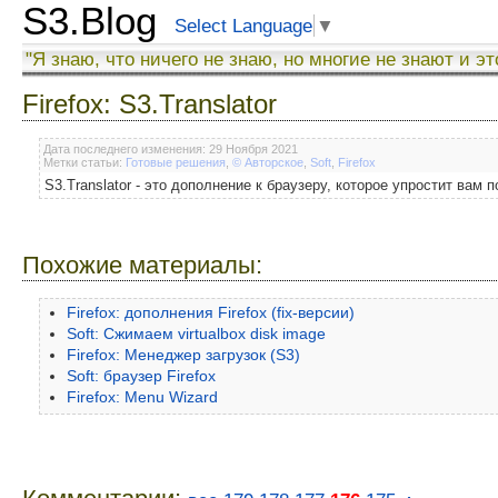
S3.Blog
Select Language
▼
"Я знаю, что ничего не знаю, но многие не знают и эт
Firefox: S3.Translator
Дата последнего изменения: 29 Ноября 2021
Метки статьи:
Готовые решения
,
© Авторское
,
Soft
,
Firefox
S3.Translator - это дополнение к браузеру, которое упростит вам
Похожие материалы:
Firefox: дополнения Firefox (fix-версии)
Soft: Сжимаем virtualbox disk image
Firefox: Менеджер загрузок (S3)
Soft: браузер Firefox
Firefox: Menu Wizard