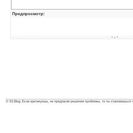
Предпросмотр:
▼▲▼
© S3.Blog: Если критикуешь, не предлагая решения проблемы, то ты становишься 