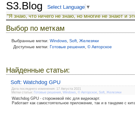
S3.Blog
Select Language
▼
"Я знаю, что ничего не знаю, но многие не знают и эт
Выбор по меткам
Выбранные метки:
Windows
,
Soft
,
Железяки
Доступные метки:
Готовые решения
,
© Авторское
Найденные статьи:
Soft: Watchdog GPU
Дата последнего изменения: 17 Августа 2021
Метки статьи:
Готовые решения
,
Windows
,
© Авторское
,
Soft
,
Железяки
Watchdog GPU - сторожевой пёс для видеокарт.
Работает как самостоятельное приложение, так и в тандеме с ки