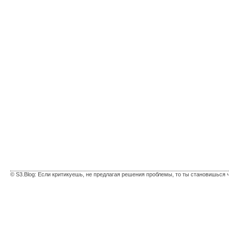
© S3.Blog: Если критикуешь, не предлагая решения проблемы, то ты становишься 