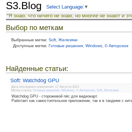
S3.Blog
Select Language
▼
"Я знаю, что ничего не знаю, но многие не знают и эт
Выбор по меткам
Выбранные метки:
Soft
,
Железяки
Доступные метки:
Готовые решения
,
Windows
,
© Авторское
Найденные статьи:
Soft: Watchdog GPU
Дата последнего изменения: 17 Августа 2021
Метки статьи:
Готовые решения
,
Windows
,
© Авторское
,
Soft
,
Железяки
Watchdog GPU - сторожевой пёс для видеокарт.
Работает как самостоятельное приложение, так и в тандеме с ки