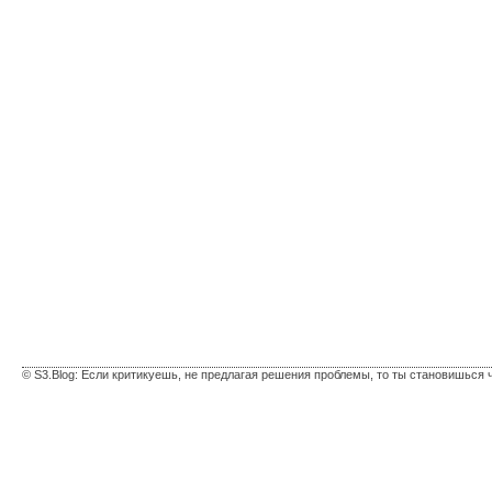
© S3.Blog: Если критикуешь, не предлагая решения проблемы, то ты становишься 