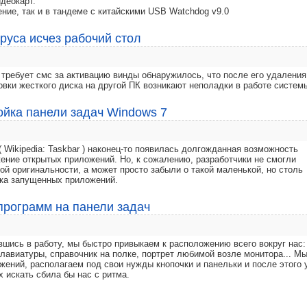
деокарт.
ние, так и в тандеме с китайскими USB Watchdog v9.0
руса исчез рабочий стол
 требует смс за активацию винды обнаружилось, что после его удаления
вки жесткого диска на другой ПК возникают неполадки в работе систем
ройка панели задач Windows 7
 Wikipedia: Taskbar ) наконец-то появилась долгожданная возможность
ение открытых приложений. Но, к сожалению, разработчики не смогли
ой оригинальности, а может просто забыли о такой маленькой, но столь
вка запущенных приложений.
программ на панели задач
вшись в работу, мы быстро привыкаем к расположению всего вокруг нас:
клавиатуры, справочник на полке, портрет любимой возле монитора... М
ений, располагаем под свои нужды кнопочки и панельки и после этого 
 искать сбила бы нас с ритма.