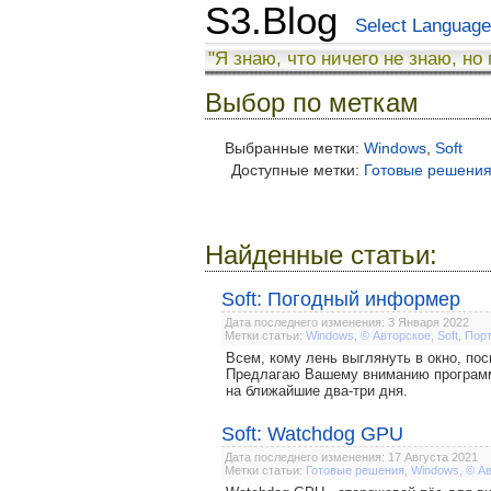
S3.Blog
Select Language
"Я знаю, что ничего не знаю, но
Выбор по меткам
Выбранные метки:
Windows
,
Soft
Доступные метки:
Готовые решени
Найденные статьи:
Soft: Погодный информер
Дата последнего изменения: 3 Января 2022
Метки статьи:
Windows
,
© Авторское
,
Soft
,
Пор
Всем, кому лень выглянуть в окно, пос
Предлагаю Вашему вниманию программу
на ближайшие два-три дня.
Soft: Watchdog GPU
Дата последнего изменения: 17 Августа 2021
Метки статьи:
Готовые решения
,
Windows
,
© А