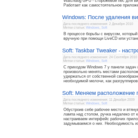
Watchdog GPU - сторожевой пёс для ви
Работает как самостоятельное приложе
Windows: После удаления ви
Дата последнего изменения: 2 Декабря 2010
Метки статьи:
Windows
,
Soft
В процессе борьбы с вирусом, который
вручную при помощи LiveCD или устано
Soft: Taskbar Tweaker - наст
Дата последнего изменения: 24 Сентября 2010
Метки статьи:
Windows
,
Soft
С приходом Windows 7 у панели задач (
произвольно менять местами располож
удержаться от собственной своеобразн
необходимой мелочи, как разгруппиро
Soft: Меняем расположение 
Дата последнего изменения: 11 Декабря 2009
Метки статьи:
Windows
,
Soft
Обустроив себе рабочее место и втяну
лампа над столом, ручка недалеко от 
настраиваем интерфейс рабочих прилож
задумываемся о них. Необходимость их