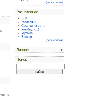
[весь список]
Разнотипное
-
Soft
Железяки
Ссылки из сети
Улыбнуло :)
ы.
Музыка
Всякое
[весь список]
Личное
+
Поиск
ы
уже не