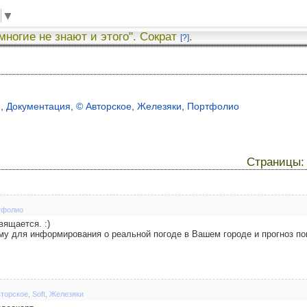
▼
 многие не знают и этого". Сократ
.
[?]
я
,
Документация
,
© Авторское
,
Железяки
,
Портфолио
Страницы
тфолио
вящается. :)
 для информирования о реальной погоде в Вашем городе и прогноз по
вторское
,
Soft
,
Железяки