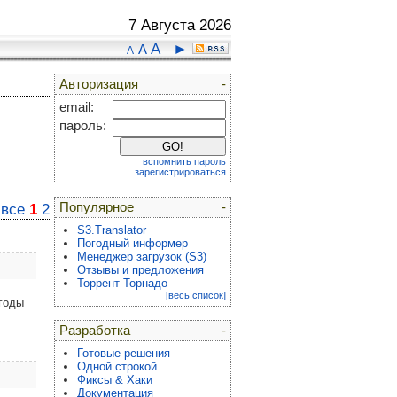
7 Августа 2026
A
►
A
A
Авторизация
-
email:
пароль:
вспомнить пароль
зарегистрироваться
Популярное
-
:
все
1
2
S3.Translator
Погодный информер
Менеджер загрузок (S3)
Отзывы и предложения
Торрент Торнадо
[весь список]
годы
Разработка
-
Готовые решения
Одной строкой
Фиксы & Хаки
Документация