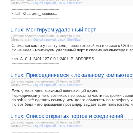
Метки статьи:
Одной строкой
,
Linux
,
Shell/Bash
----------------------------------------
killall -KILL имя_процесса
----------------------------------------
Linux: Монтируем удаленный порт
Дата последнего изменения: 30 Августа 2009
Метки статьи:
Одной строкой
,
Linux
,
Shell/Bash
Сломался как-то у нас тунель, через который мы в офисе к CVS-
Но не беда - монтируем удаленный порт к своему компьютеру и в
----------------------------------------
ssh -A -C -L 2401:127.0.0.1:2401 IP_ADDRESS
----------------------------------------
Linux: Присоединяемся к локальному компьютер
Дата последнего изменения: 30 Августа 2009
Метки статьи:
Одной строкой
,
Linux
,
Shell/Bash
Есть у меня один знакомый начинающий админ.
Периодически у него возникают вопросы по части настройки своей
по ssh и всё сделать самому, чем долго объяснять по телефону чт
Но вот беда - его домашний провайдер выдает всем пользователям
Linux: Список открытых портов и соединений
Дата последнего изменения: 30 Августа 2009
Метки статьи:
Одной строкой
,
Linux
,
Shell/Bash
----------------------------------------