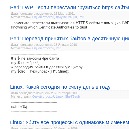
Perl: LWP - если перестали грузиться https-сайт
Дата последнего изменения: 16 Марта 2011
Метки статьи:
Одной строкой
,
Документация
,
Perl
- помогите, перестали вытягиваться HTTPS-сайты с помощью LWP. П
knowning which Certificate Authorities to trust
Perl: Перевод принятых байтов в десятичную ц
Дата последнего изменения: 26 Января 2010
Метки статьи:
Одной строкой
,
Perl
----------------------------------------
# в $line заносим 4ре байта
my $line = 'lpo0';
# переводим байты в десятичную цифру
my $dec = hex(unpack('H*', $line));
----------------------------------------
Linux: Какой сегодня по счету день в году
Дата последнего изменения: 6 Сентября 2009
Метки статьи:
Одной строкой
,
Linux
,
Shell/Bash
----------------------------------------
date '+%j'
----------------------------------------
Linux: Убить все процессы с одинаковым именем
Дата последнего изменения: 30 Августа 2009