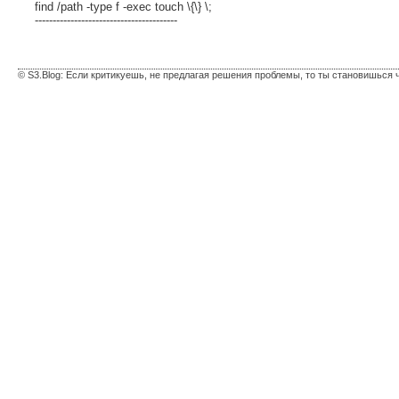
find /path -type f -exec touch \{\} \;
----------------------------------------
© S3.Blog: Если критикуешь, не предлагая решения проблемы, то ты становишься 