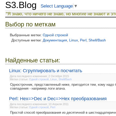
S3.Blog
Select Language
▼
"Я знаю, что ничего не знаю, но многие не знают и эт
Выбор по меткам
Выбранные метки:
Одной строкой
Доступные метки:
Документация
,
Linux
,
Perl
,
Shell/Bash
Найденные статьи:
Linux: Сгруппировать и посчитать
Дата последнего изменения: 2 Октября 2015
Метки статьи:
Одной строкой
,
Linux
,
Shell/Bash
Однострочник, представленный ниже, пригодится тем, кому надо б
совпадения - например логи апача.
Perl: Hex=>Dec и Dec=>Hex преобразования
Дата последнего изменения: 10 Апреля 2011
Метки статьи:
Одной строкой
,
Perl
Простой способ преобразования из десятичной в шестнадцатеричн