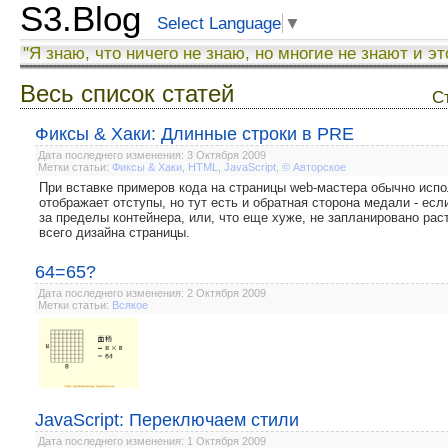
S3.Blog
Select Language
▼
"Я знаю, что ничего не знаю, но многие не знают и эт
Весь список статей
С
Фиксы & Хаки: Длинные строки в PRE
Дата последнего изменения: 3 Октября 2009
Метки статьи:
Фиксы & Хаки
,
HTML
,
JavaScript
,
© Авторское
При вставке примеров кода на страницы web-мастера обычно испо
отображаeт отступы, но тут есть и обратная сторона медали - есл
за пределы контейнера, или, что еще хуже, не запланировано раст
всего дизайна страницы.
64=65?
Дата последнего изменения: 2 Октября 2009
Метки статьи:
Всякое
JavaScript: Переключаем стили
Дата последнего изменения: 1 Октября 2009