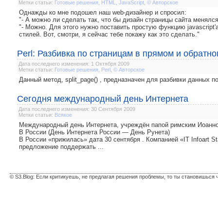
Метки статьи:
Готовые решения
,
HTML
,
JavaScript
,
© Авторское
Однажды ко мне подошел наш web-дизайнер и спросил:
"- А можно ли сделать так, что бы дизайн страницы сайта менялся
"- Можно. Для этого нужно поставить простую функцию javascript
стилей. Вот, смотри, я сейчас тебе покажу как это сделать."
Perl: Разбивка по страницам в прямом и обратн
Дата последнего изменения: 1 Октября 2009
Метки статьи:
Готовые решения
,
Perl
,
© Авторское
Данный метод, split_page() , предназначен для разбивки данных п
Сегодня международный день Интернета
Дата последнего изменения: 30 Сентября 2009
Метки статьи:
Всякое
Международный день Интернета, учреждён папой римским Иоанном
В России (День Интернета России — День Рунета)
В России «прижилась» дата 30 сентября . Компанией «IT Infoart 
предложение поддержать ...
© S3.Blog: Если критикуешь, не предлагая решения проблемы, то ты становишься 