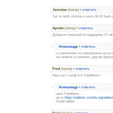
Jaroslav
(гость) •
ответить
Tak to radši zůstanu u verze 56.02 budu d
Артём
(гость) •
ответить
Добавьте пожалуйста поддержку 57-ой
Александр
•
ответить
к сожалению это невозможно из-за о
вы можете установить другой браузе
Fred
(гость) •
ответить
How can I install it in PaleMoon?
Александр
•
ответить
open PaleMoon
go to
https://addons.mozilla.org/addon/
install addon