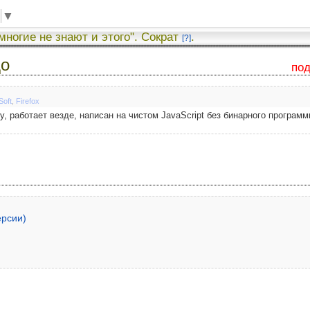
▼
 многие не знают и этого". Сократ
.
[?]
до
по
Soft
,
Firefox
y, работает везде, написан на чистом JavaScript без бинарного программ
ерсии)