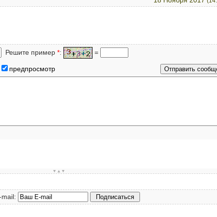
18 Ноября 2017
(14
Решите пример
*
:
=
предпросмотр
▼▲▼
-mail: