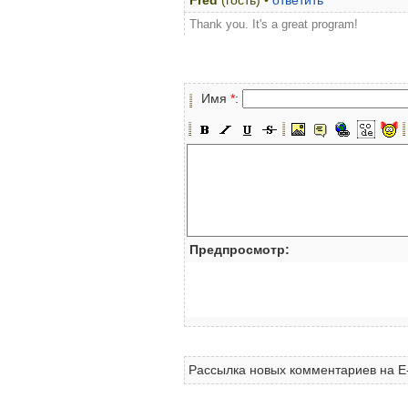
Fred
(гость) •
ответить
Thank you. It's a great program!
Имя
*
:
Предпросмотр:
Рассылка новых комментариев на E