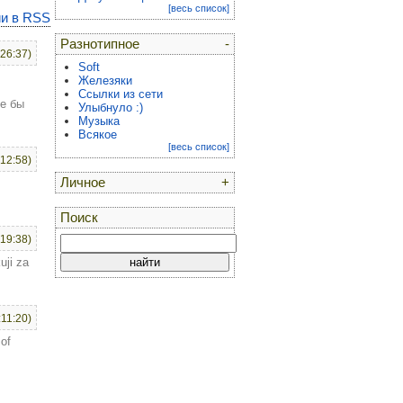
[весь список]
и в RSS
Разнотипное
-
:26:37)
Soft
Железяки
Ссылки из сети
де бы
Улыбнуло :)
Музыка
Всякое
[весь список]
:12:58)
Личное
+
Поиск
:19:38)
uji za
:11:20)
 of