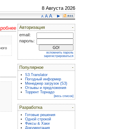
8 Августа 2026
A
►
A
A
Авторизация
-
дробнее
email:
пароль:
ного
вспомнить пароль
зарегистрироваться
Популярное
-
S3.Translator
Погодный информер
Менеджер загрузок (S3)
Отзывы и предложения
Торрент Торнадо
[весь список]
Разработка
-
Готовые решения
Одной строкой
Фиксы & Хаки
Документация