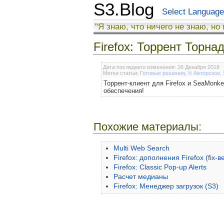
S3.Blog
Select Language
"Я знаю, что ничего не знаю, но
Firefox: Торрент Торна
Дата последнего изменения: 16 Декабря 2018
Метки статьи:
Готовые решения
,
© Авторское
,
Торрент-клиент для Firefox и SeaMonke
обеспечения!
Похожие материалы:
Multi Web Search
Firefox: дополнения Firefox (fix-в
Firefox: Classic Pop-up Alerts
Расчет медианы
Firefox: Менеджер загрузок (S3)