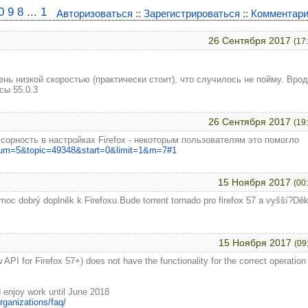
0
9
8
...
1
Авторизоваться
::
Зарегистрироваться
::
Комментари
26 Сентября 2017
(17
ень низкой скоростью (практически стоит), что случилось не пойму. Вро
сы 55.0.3
26 Сентября 2017
(19
орность в настройках Firefox - некоторым пользователям это помогло
?forum=5&topic=49348&start=0&limit=1&m=7#1
15 Ноября 2017
(00
 moc dobrý doplněk k Firefoxu.Bude torrent tornado pro firefox 57 a vyšší?Děk
15 Ноября 2017
(09
PI for Firefox 57+) does not have the functionality for the correct operation
 enjoy work until June 2018
rganizations/faq/