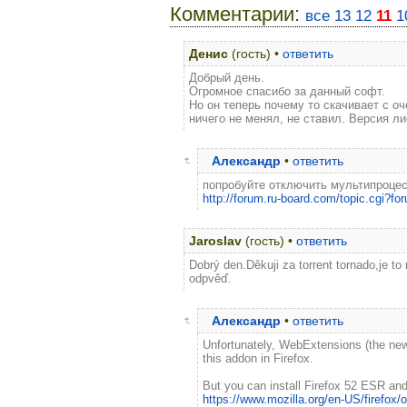
Комментарии:
все
13
12
11
1
Денис
(гость) •
ответить
Добрый день.
Огромное спасибо за данный софт.
Но он теперь почему то скачивает с оч
ничего не менял, не ставил. Версия ли
Александр
•
ответить
попробуйте отключить мультипроцесс
http://forum.ru-board.com/topic.cgi
Jaroslav
(гость) •
ответить
Dobrý den.Děkuji za torrent tornado,je to
odpvěď.
Александр
•
ответить
Unfortunately, WebExtensions (the new A
this addon in Firefox.
But you can install Firefox 52 ESR and
https://www.mozilla.org/en-US/firefox/o