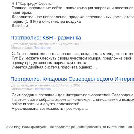
ЧП "Картридж Сервис"
Главное направление сайта - популяризация заправки и восстано
принтерам.
Дополнительное направление: продажа персональных компьютеро
чернил(СНПЧ) и очистителей воздуха
Дизайн и ...
Портфолио: КВН - разминка
Дата последнего изменения: 13 Августа 2009
Метки статьи:
Портфолио
Сайт развлекательного направления, создан для молодежного т
Тут Вы можете блеснуть своим чувством юмора, предложив свой в
оценку предложенным вариантам ответа.
Имеется двойная система подсчета оценок: ...
Портфолио: Кладовая Северодонецкого Интерн
Дата последнего изменения: 13 Августа 2009
Метки статьи:
Портфолио
Сайт создан и посвящен для интернет-пользователей Северодонец
На этом сайте собрана огромная коллекция с описаниями и возмо
online игротеки и других полезностей
+ реализована возможность просмотра ...
© S3.Blog: Если критикуешь, не предлагая решения проблемы, то ты становишься 