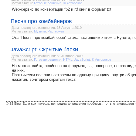
Метки статьи:
Готовые решения
,
© Авторское
Web-сервис по конвертации fb2 и rtf книг в формат txt.
Песня про комбайнеров
Дата последнего изменения: 13 Августа 2010
Метки статьи:
Музыка
,
Растеряев
Эта "Песня про комбайнеров" стала настоящим хитом в Рунете, но
JavaScript: Скрытые блоки
Дата последнего изменения: 8 Сентября 2009
Метки статьи:
Готовые решения
,
HTML
,
JavaScript
,
© Авторское
На многих сайта, особенно на форумах, вы, наверное, не раз вид
на них.
Практически все они построены по одному принципу: внутри общег
нажатия, во-втором скрытый текст.
© S3.Blog: Если критикуешь, не предлагая решения проблемы, то ты становишься 