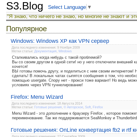
S3.Blog
Select Language
▼
"Я знаю, что ничего не знаю, но многие не знают и эт
Популярное
Windows: Windows XP как VPN сервер
Дата последнего изменения: 9 Ноября 2009
Метки статьи:
Документация
,
Windows
Сталкивались когда нибудь с такой проблемой?
Вы со своим другом в одной сети! но у него отключили внешний к
хочется!
ВЫ готовы помочь другу, и поделиться с ним своим интернетом! Н
сделать! В локальных чатах сыпятся сообщения о том, что необхо
помощью usergate. Спору нет - прокси тоже вариант! Но ведь мо
условиях через VPN туннелирование!
Firefox: Menu Wizard
Дата последнего изменения: 18 Августа 2014
Метки статьи:
Готовые решения
,
© Авторское
,
Soft
,
Firefox
Menu Wizard - это дополнение к браузеру Firefox , которое помо
переименование. Так же поддерживается SeaMonkey и Thunderbird
Готовые решения: OnLine конвертация fb2 и rtf к
Дата последнего изменения: 27 Сентября 2009