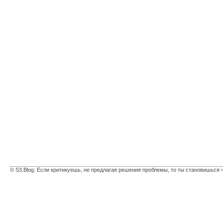
© S3.Blog: Если критикуешь, не предлагая решения проблемы, то ты становишься 