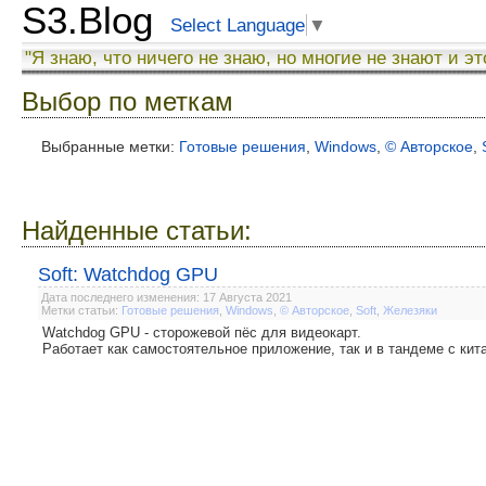
S3.Blog
Select Language
▼
"Я знаю, что ничего не знаю, но многие не знают и эт
Выбор по меткам
Выбранные метки:
Готовые решения
,
Windows
,
© Авторское
,
Найденные статьи:
Soft: Watchdog GPU
Дата последнего изменения: 17 Августа 2021
Метки статьи:
Готовые решения
,
Windows
,
© Авторское
,
Soft
,
Железяки
Watchdog GPU - сторожевой пёс для видеокарт.
Работает как самостоятельное приложение, так и в тандеме с ки