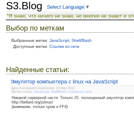
S3.Blog
Select Language
▼
"Я знаю, что ничего не знаю, но многие не знают и эт
Выбор по меткам
Выбранные метки:
JavaScript
,
Shell/Bash
Доступные метки:
Ссылки из сети
Найденные статьи:
Эмулятор компьютера с linux на JavaScript
Дата последнего изменения: 23 Мая 2011
Метки статьи:
JavaScript
,
Shell/Bash
,
Ссылки из сети
Никакой серверной части. Только JS: полноценный эмулятор комп
http://bellard.org/jslinux/
(внимание, только хром и FF4)