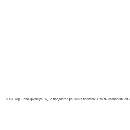
© S3.Blog: Если критикуешь, не предлагая решения проблемы, то ты становишься 