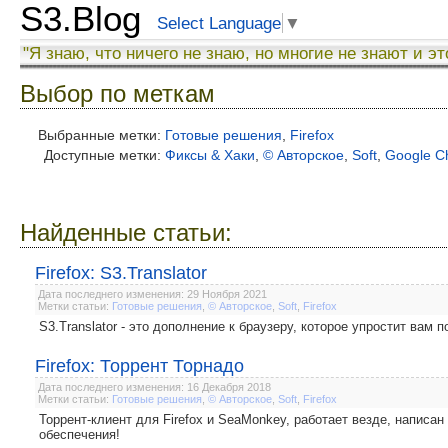
S3.Blog
Select Language
▼
"Я знаю, что ничего не знаю, но многие не знают и эт
Выбор по меткам
Выбранные метки:
Готовые решения
,
Firefox
Доступные метки:
Фиксы & Хаки
,
© Авторское
,
Soft
,
Google C
Найденные статьи:
Firefox: S3.Translator
Дата последнего изменения: 29 Ноября 2021
Метки статьи:
Готовые решения
,
© Авторское
,
Soft
,
Firefox
S3.Translator - это дополнение к браузеру, которое упростит вам
Firefox: Торрент Торнадо
Дата последнего изменения: 16 Декабря 2018
Метки статьи:
Готовые решения
,
© Авторское
,
Soft
,
Firefox
Торрент-клиент для Firefox и SeaMonkey, работает везде, написан
обеспечения!