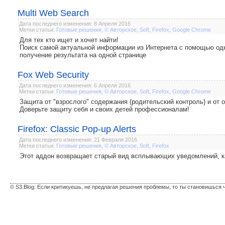
Multi Web Search
Дата последнего изменения: 8 Апреля 2016
Метки статьи:
Готовые решения
,
© Авторское
,
Soft
,
Firefox
,
Google Chrome
Для тех кто ищет и хочет найти!
Поиск самой актуальной информации из Интернета с помощью одн
получение результата на одной странице
Fox Web Security
Дата последнего изменения: 6 Апреля 2016
Метки статьи:
Готовые решения
,
© Авторское
,
Soft
,
Firefox
,
Google Chrome
Защита от "взрослого" содержания (родительский контроль) и от 
Доверьте защиту себя и своих детей профессионалам!
Firefox: Classic Pop-up Alerts
Дата последнего изменения: 21 Февраля 2016
Метки статьи:
Готовые решения
,
© Авторское
,
Soft
,
Firefox
Этот аддон возвращает старый вид всплывающих уведомлений, как 
© S3.Blog: Если критикуешь, не предлагая решения проблемы, то ты становишься 