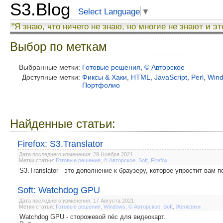
S3.Blog
Select Language
▼
"Я знаю, что ничего не знаю, но многие не знают и эт
Выбор по меткам
Выбранные метки:
Готовые решения
,
© Авторское
Доступные метки:
Фиксы & Хаки
,
HTML
,
JavaScript
,
Perl
,
Win
Портфолио
Найденные статьи:
Firefox: S3.Translator
Дата последнего изменения: 29 Ноября 2021
Метки статьи:
Готовые решения
,
© Авторское
,
Soft
,
Firefox
S3.Translator - это дополнение к браузеру, которое упростит вам
Soft: Watchdog GPU
Дата последнего изменения: 17 Августа 2021
Метки статьи:
Готовые решения
,
Windows
,
© Авторское
,
Soft
,
Железяки
Watchdog GPU - сторожевой пёс для видеокарт.