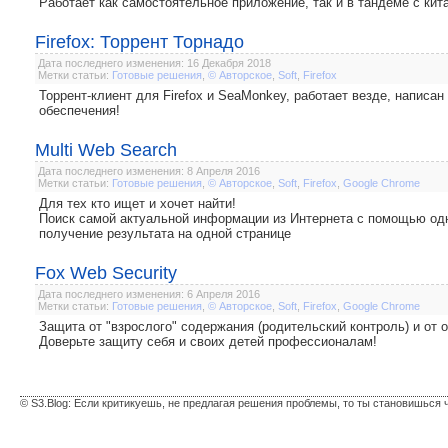
Работает как самостоятельное приложение, так и в тандеме с ки
Firefox: Торрент Торнадо
Дата последнего изменения: 16 Декабря 2018
Метки статьи:
Готовые решения
,
© Авторское
,
Soft
,
Firefox
Торрент-клиент для Firefox и SeaMonkey, работает везде, написан
обеспечения!
Multi Web Search
Дата последнего изменения: 8 Апреля 2016
Метки статьи:
Готовые решения
,
© Авторское
,
Soft
,
Firefox
,
Google Chrome
Для тех кто ищет и хочет найти!
Поиск самой актуальной информации из Интернета с помощью одн
получение результата на одной странице
Fox Web Security
Дата последнего изменения: 6 Апреля 2016
Метки статьи:
Готовые решения
,
© Авторское
,
Soft
,
Firefox
,
Google Chrome
Защита от "взрослого" содержания (родительский контроль) и от 
Доверьте защиту себя и своих детей профессионалам!
© S3.Blog: Если критикуешь, не предлагая решения проблемы, то ты становишься 