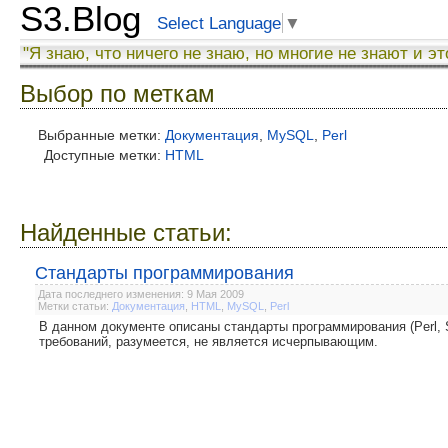
S3.Blog
Select Language
▼
"Я знаю, что ничего не знаю, но многие не знают и эт
Выбор по меткам
Выбранные метки:
Документация
,
MySQL
,
Perl
Доступные метки:
HTML
Найденные статьи:
Стандарты программирования
Дата последнего изменения: 9 Мая 2009
Метки статьи:
Документация
,
HTML
,
MySQL
,
Perl
В данном документе описаны стандарты программирования (Perl,
требований, разумеется, не является исчерпывающим.