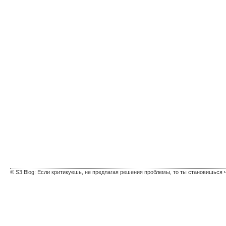
© S3.Blog: Если критикуешь, не предлагая решения проблемы, то ты становишься 