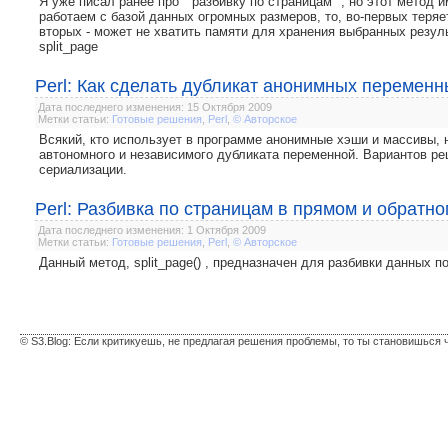
Я уже писал ранее про " разбивку по страницам ", но этот метод
работаем с базой данных огромных размеров, то, во-первых теряет
вторых - может не хватить памяти для хранения выбранных резул
split_page
Perl: Как сделать дубликат анонимных переменн
Дата последнего изменения: 15 Октября 2009
Метки статьи:
Готовые решения
,
Perl
,
© Авторское
Всякий, кто использует в программе анонимные хэши и массивы, 
автономного и независимого дубликата переменной. Вариантов ре
сериализации.
Perl: Разбивка по страницам в прямом и обратн
Дата последнего изменения: 1 Октября 2009
Метки статьи:
Готовые решения
,
Perl
,
© Авторское
Данный метод, split_page() , предназначен для разбивки данных п
© S3.Blog: Если критикуешь, не предлагая решения проблемы, то ты становишься 