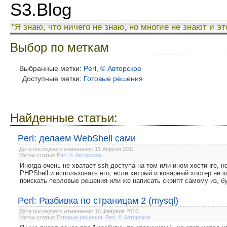
S3.Blog
"Я знаю, что ничего не знаю, но многие не знают и эт
Выбор по меткам
Выбранные метки:
Perl
,
© Авторское
Доступные метки:
Готовые решения
Найденные статьи:
Perl: делаем WebShell сами
Дата последнего изменения: 15 Апреля 2011
Метки статьи:
Perl
,
© Авторское
Иногда очень не хватает ssh-доступа на том или ином хостинге, н
PHPShell и использовать его, если хитрый и коварный хостер не 
поискать перловые решения или же написать скрипт самому из, бу
Perl: Разбивка по страницам 2 (mysql)
Дата последнего изменения: 16 Февраля 2010
Метки статьи:
Готовые решения
,
Perl
,
© Авторское