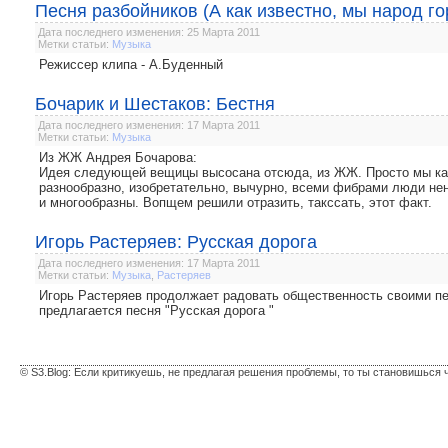
Песня разбойников (А как известно, мы народ го
Дата последнего изменения: 25 Марта 2011
Метки статьи:
Музыка
Режиссер клипа - А.Буденный
Бочарик и Шестаков: Бестня
Дата последнего изменения: 17 Марта 2011
Метки статьи:
Музыка
Из ЖЖ Андрея Бочарова:
Идея следующей вещицы высосана отсюда, из ЖЖ. Просто мы как
разнообразно, изобретательно, вычурно, всеми фибрами люди нен
и многообразны. Вопщем решили отразить, такссать, этот факт.
Игорь Растеряев: Русская дорога
Дата последнего изменения: 17 Марта 2011
Метки статьи:
Музыка
,
Растеряев
Игорь Растеряев продолжает радовать общественность своими п
предлагается песня "Русская дорога "
© S3.Blog: Если критикуешь, не предлагая решения проблемы, то ты становишься 