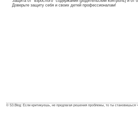
Защита от "взрослого" содержания (родительский контроль) и от 
Доверьте защиту себя и своих детей профессионалам!
© S3.Blog: Если критикуешь, не предлагая решения проблемы, то ты становишься 