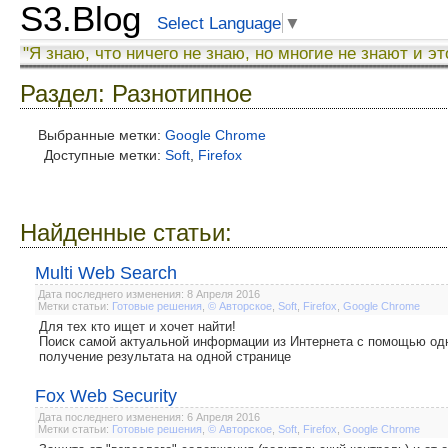
S3.Blog
Select Language
▼
"Я знаю, что ничего не знаю, но многие не знают и эт
Раздел: Разнотипное
Выбранные метки:
Google Chrome
Доступные метки:
Soft
,
Firefox
Найденные статьи:
Multi Web Search
Дата последнего изменения: 8 Апреля 2016
Метки статьи:
Готовые решения
,
© Авторское
,
Soft
,
Firefox
,
Google Chrome
Для тех кто ищет и хочет найти!
Поиск самой актуальной информации из Интернета с помощью одн
получение результата на одной странице
Fox Web Security
Дата последнего изменения: 6 Апреля 2016
Метки статьи:
Готовые решения
,
© Авторское
,
Soft
,
Firefox
,
Google Chrome