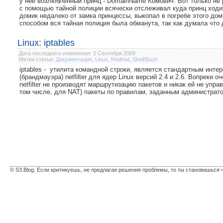
у нее возлюбленный принц - DomainName Комович. Вот только не 
с помощью тайной полиции всячески отслеживал куда принц ходит
домик недалеко от замка принцессы, выкопал в погребе этого до
способом вся тайная полиция была обманута, так как думала что д
Linux: iptables
Дата последнего изменения: 2 Сентября 2009
Метки статьи:
Документация
,
Linux
,
RedHat
,
Shell/Bash
iptables - утилита командной строки, является стандартным инт
(брандмауэра) netfilter для ядер Linux версий 2.4 и 2.6. Вопреки 
netfilter не производят маршрутизацию пакетов и никак ей не упра
том числе, для NAT) пакеты по правилам, заданным администратор
© S3.Blog: Если критикуешь, не предлагая решения проблемы, то ты становишься 