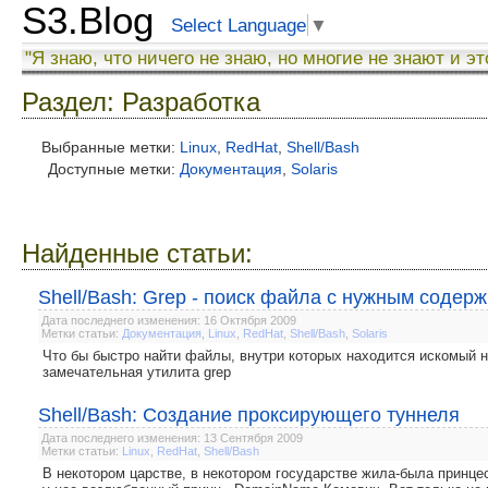
S3.Blog
Select Language
▼
"Я знаю, что ничего не знаю, но многие не знают и эт
Раздел: Разработка
Выбранные метки:
Linux
,
RedHat
,
Shell/Bash
Доступные метки:
Документация
,
Solaris
Найденные статьи:
Shell/Bash: Grep - поиск файла с нужным соде
Дата последнего изменения: 16 Октября 2009
Метки статьи:
Документация
,
Linux
,
RedHat
,
Shell/Bash
,
Solaris
Что бы быстро найти файлы, внутри которых находится искомый на
замечательная утилита grep
Shell/Bash: Создание проксирующего туннеля
Дата последнего изменения: 13 Сентября 2009
Метки статьи:
Linux
,
RedHat
,
Shell/Bash
В некотором царстве, в некотором государстве жила-была принц