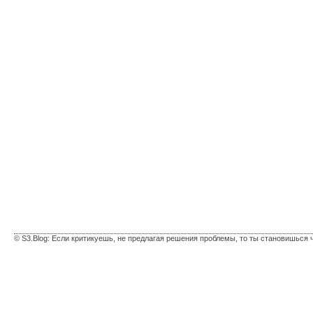
© S3.Blog: Если критикуешь, не предлагая решения проблемы, то ты становишься 