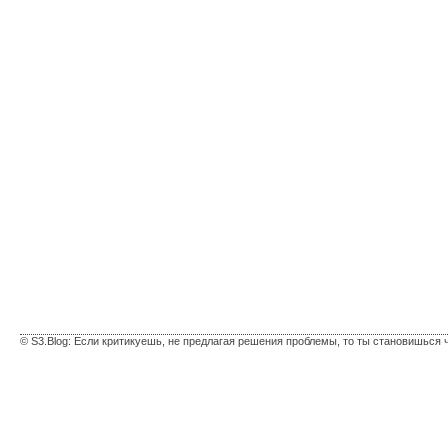
© S3.Blog: Если критикуешь, не предлагая решения проблемы, то ты становишься 