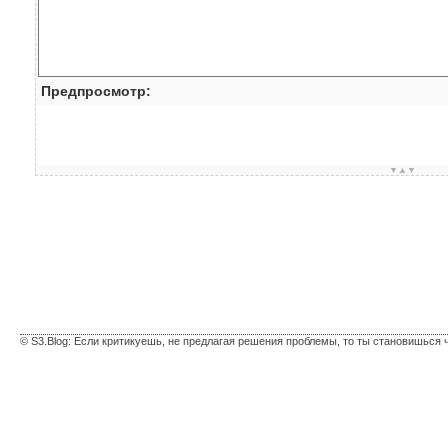
Предпросмотр:
▼▲▼
© S3.Blog: Если критикуешь, не предлагая решения проблемы, то ты становишься 