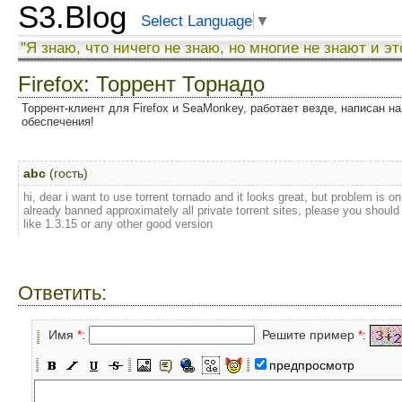
S3.Blog
Select Language
▼
"Я знаю, что ничего не знаю, но многие не знают и эт
Firefox: Торрент Торнадо
Торрент-клиент для Firefox и SeaMonkey, работает везде, написан на
обеспечения!
abc
(гость)
hi, dear i want to use torrent tornado and it looks great, but problem is on
already banned approximately all private torrent sites, please you should u
like 1.3.15 or any other good version
Ответить:
Имя
*
:
Решите пример
*
:
предпросмотр