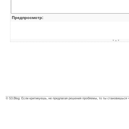
Предпросмотр:
▼▲▼
© S3.Blog: Если критикуешь, не предлагая решения проблемы, то ты становишься 