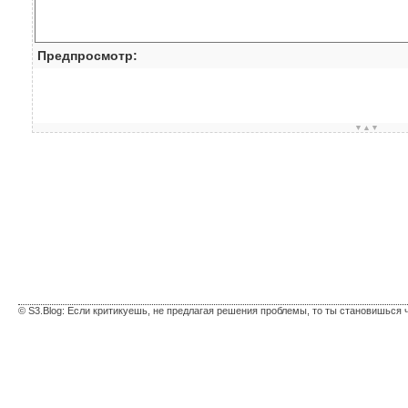
Предпросмотр:
▼▲▼
© S3.Blog: Если критикуешь, не предлагая решения проблемы, то ты становишься 